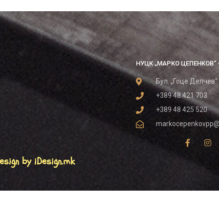
НУЦК „МАРКО ЦЕПЕНКОВ“ 
Бул. „Гоце Делчев“
+389 48 421 703
+389 48 425 520
markocepenkovpp@
esign by iDesign.mk