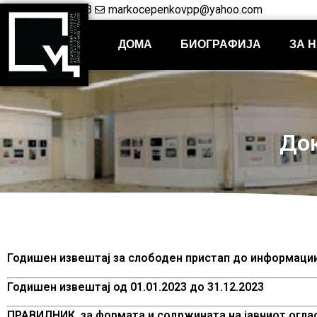
+38948421703
markocepenkovpp@yahoo.com
ДОМА
БИОГРАФИЈА
ЗА 
Док
Годишен извештај за слободен пристап до информации 
Годишен извештај од 01.01.2023 до 31.12.2023
ПРАВИЛНИК за формата и содржината на јавниот оглас 