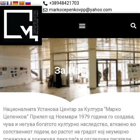
+38948421703
markocepenkovpp@yahoo.com
За Нас
Националната Установа Центар за Култура “Марко
Цепенков“ Прилеп од Ноември 1979 година го создава,
чува и негува богатото културно наследство, вткаено во
сопствениот подем, во растот на градот кој неуморно
покажува и докажува дека раѓа и одгледува писатели,