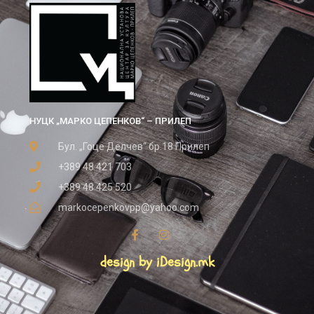
НУЦК „МАРКО ЦЕПЕНКОВ“ – ПРИЛЕП
Бул. „Гоце Делчев“ бр.18 Прилеп
+389 48 421 703
+389 48 425 520
markocepenkovpp@yahoo.com
design by iDesign.mk