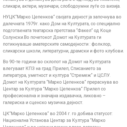
сликари, актери, музичари, слободоумни луѓе со визија.
НУЦК“Марко Цепенков“ својата дејност ја започнува во
далечната 1979г. како Дом на Културата, со специјално
подготвената театарска претстава “Факел“ од Коце
Солунски.Во почетокот Домот на Културата ги
потикнуваше аматерските самодејности : фолклор,
сликарски школи, литературни, драмски и фото клубови.
Во 90-те години во склопот на Домот на Културата
влегуваат КПЗ на град Прилеп, Списанието за
литература, уметност и култура “Стремеж“ и ЦСЛУ.
Домот на Културата “Марко Цепенков“ прераснува во
Центар за Култура “Марко Цепенков“ Прилеп со
професионална и значајна издавачка, ликовно –
галериска и сценско музичка дејност.
ЦК“Марко Цепенков“ во 2004 г. го добива статусот:
Национална Установа Центар за Култура “Марко