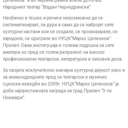
Цепенков“ и во нејзини рамки влезе дотогаш
Народниот театар “Војдан Чернодрински“
Необично е тешко и речиси невозможно да се
систематизираат, па дури и само да се набројат сите
културни настани кои се создале, се промовирале, се
зародиле, се одиграле во НУЦК“Марко Цепенков“
Прилеп. Оваа институција е голема подршка за сите
аматери но пред се голем репрезент на високо
професионални театарски, литературни и ликовни дела.
За својата исклучително значајна културна дејност како и
за инзвондредните пред се театарски и музичко
сценски изведби во 2009г. НУЦК“Марко Цепенков“ ја
доби најпрестижната награда на град Прилеп “3-ти
Ноември”.