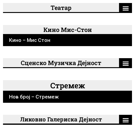
Театар
Кино Мис-Стон
Кино – Мис Стон
Сценско Музичка Дејност
Стремеж
Нов број – Стремеж
Ликовно Галериска Дејност