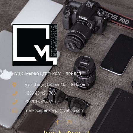
НУЦК „МАРКО ЦЕПЕНКОВ“ – ПРИЛЕП
Бул. „Гоце Делчев“ бр.18 Прилеп
+389 48 421 703
+389 48 425 520
markocepenkovpp@yahoo.com