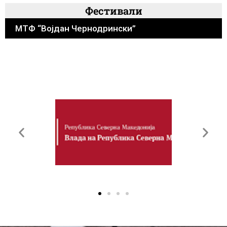
Фестивали
МТФ “Војдан Чернодрински”