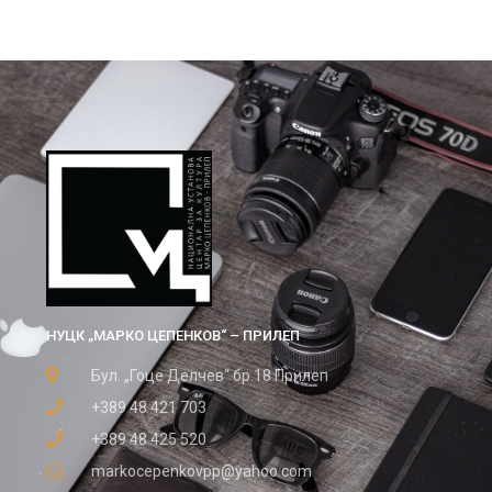
НУЦК „МАРКО ЦЕПЕНКОВ“ – ПРИЛЕП
Бул. „Гоце Делчев“ бр.18 Прилеп
+389 48 421 703
+389 48 425 520
markocepenkovpp@yahoo.com