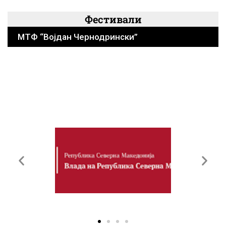
Фестивали
МТФ “Војдан Чернодрински”