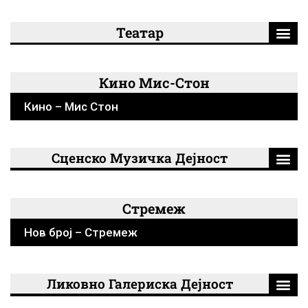
Театар
Кино Мис-Стон
Кино – Мис Стон
Сценско Музичка Дејност
Стремеж
Нов број – Стремеж
Ликовно Галериска Дејност