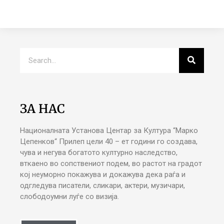
ЗА НАС
Националната Установа Центар за Култура “Марко
Цепенков“ Прилеп цели 40 – ет години го создава,
чува и негува богатото културно наследство,
вткаено во сопствениот подем, во растот на градот
кој неуморно покажува и докажува дека раѓа и
одгледува писатели, сликари, актери, музичари,
слободоумни луѓе со визија.