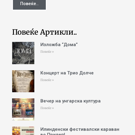
Повеќе..
Повеќе Артикли..
Изложба “Дома”
Повеќе »
Концерт на Трио Долче
Повеќе »
Вечер на унгарска култура
Повеќе »
Илинденски фестивалски караван
во Прилеп!