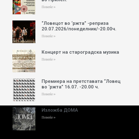
Повеќе »
“Ловецот во ‘ржта” -реприза
20.07.2026/понеделник/-20.00ч.
Повеќе »
Концерт на староградска музика
Повеќе »
Премиера на претставата “Ловец
во ‘ржта” 16.07. -20.00 ч.
Повеќе »
Изложба ДОМА
Повеќе »