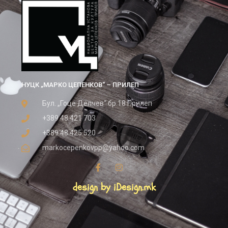
НУЦК „МАРКО ЦЕПЕНКОВ“ – ПРИЛЕП
Бул. „Гоце Делчев“ бр.18 Прилеп
+389 48 421 703
+389 48 425 520
markocepenkovpp@yahoo.com
design by iDesign.mk