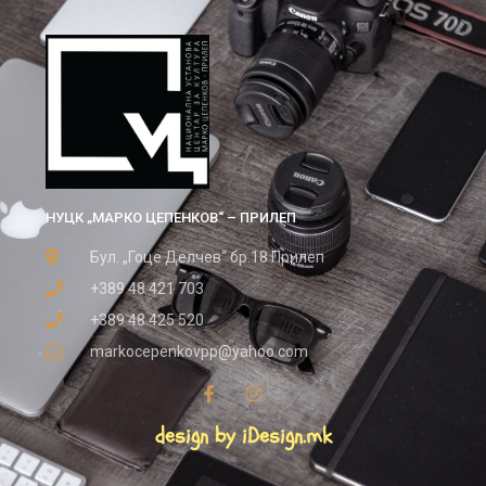
НУЦК „МАРКО ЦЕПЕНКОВ“ – ПРИЛЕП
Бул. „Гоце Делчев“ бр.18 Прилеп
+389 48 421 703
+389 48 425 520
markocepenkovpp@yahoo.com
design by iDesign.mk