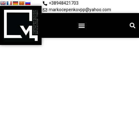
+38948421703
markocepenkovpp@yahoo.com
Јавни набавки