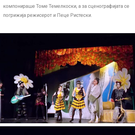
компонираше Томе Темелкоски, а за сценографијата се
погрижија режисерот и Пеце Ристески.