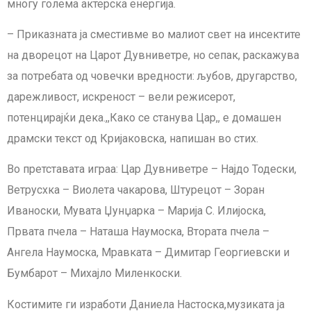
многу голема актерска енергија.
– Приказната ја сместивме во малиот свет на инсектите
на дворецот на Царот Дувниветре, но сепак, раскажува
за потребата од човечки вредности: љубов, другарство,
дарежливост, искреност – вели режисерот,
потенцирајќи дека.,,Како се станува Цар,, е домашен
драмски текст од Кријаковска, напишан во стих.
Во претставата играа: Цар Дувниветре – Најдо Тодески,
Ветрусхка – Виолета чакарова, Штурецот – Зоран
Иваноски, Мувата Џунџарка – Марија С. Илијоска,
Првата пчела – Наташа Наумоска, Втората пчела –
Ангела Наумоска, Мравката – Димитар Георгиевски и
Бумбарот – Михајло Миленкоски.
Костимите ги изработи Даниела Настоска,музиката ја