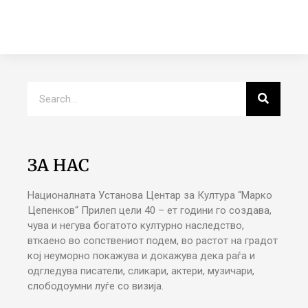
ЗА НАС
Националната Установа Центар за Култура “Марко
Цепенков“ Прилеп цели 40 – ет години го создава,
чува и негува богатото културно наследство,
вткаено во сопствениот подем, во растот на градот
кој неуморно покажува и докажува дека раѓа и
одгледува писатели, сликари, актери, музичари,
слободоумни луѓе со визија.