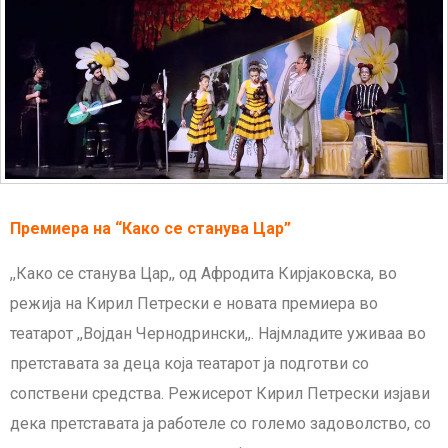
Премиера на “Како се станува Цар”
,,Како се станува Цар,, од Афродита Кирјаковска, во
режија на Кирил Петрески е новата премиера во
театарот ,,Војдан Чернодрински,,. Најмладите уживаа во
претставата за деца која театарот ја подготви со
сопствени средства. Режисерот Кирил Петрески изјави
дека претставата ја работеле со големо задоволство, со