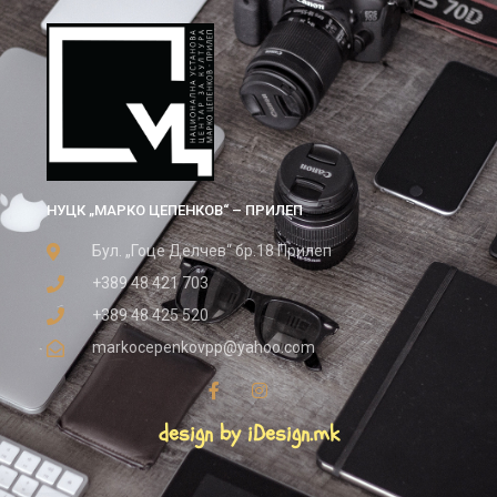
НУЦК „МАРКО ЦЕПЕНКОВ“ – ПРИЛЕП
Бул. „Гоце Делчев“ бр.18 Прилеп
+389 48 421 703
+389 48 425 520
markocepenkovpp@yahoo.com
design by iDesign.mk