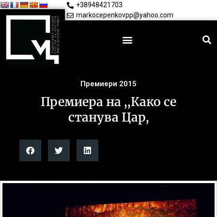
+38948421703
markocepenkovpp@yahoo.com
Премиери 2015
Премиера на ,,Како се
станува Цар,