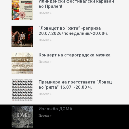
Илинденски фестивалски караван
во Прилеп!
Повеќе »
“Ловецот во ‘ржта” -реприза
20.07.2026/понеделник/-20.00ч.
Повеќе »
Концерт на староградска музика
Повеќе »
Премиера на претставата “Ловец
во ‘ржта” 16.07. -20.00 ч.
Повеќе »
Изложба ДОМА
Повеќе »