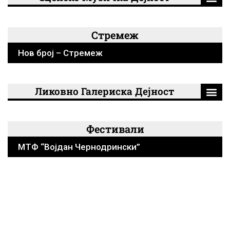
Стремеж
Нов број – Стремеж
Ликовно Галериска Дејност
Фестивали
МТФ “Војдан Чернодрински”