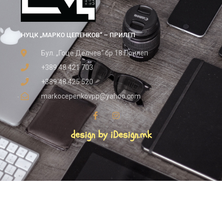
НУЦК „МАРКО ЦЕПЕНКОВ“ – ПРИЛЕП
Бул. „Гоце Делчев“ бр.18 Прилеп
+389 48 421 703
+389 48 425 520
markocepenkovpp@yahoo.com
design by iDesign.mk