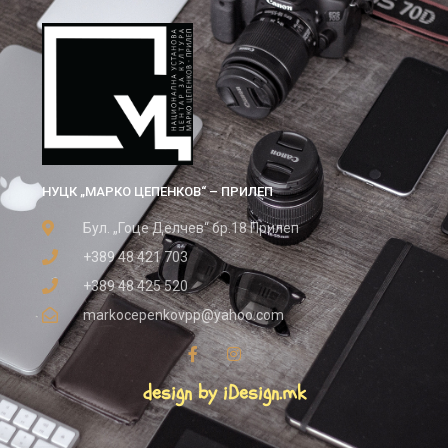
НУЦК „МАРКО ЦЕПЕНКОВ“ – ПРИЛЕП
Бул. „Гоце Делчев“ бр.18 Прилеп
+389 48 421 703
+389 48 425 520
markocepenkovpp@yahoo.com
design by iDesign.mk