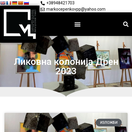
+38948421703
markocepenkovpp@yahoo.com
Ликовна колонија Дрен
2023
ИЗЛОЖБИ