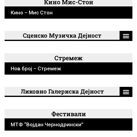
Кино Мис-Стон
Кино – Мис Стон
Сценско Музичка Дејност
Стремеж
Нов број – Стремеж
Ликовно Галериска Дејност
Фестивали
МТФ “Војдан Чернодрински”