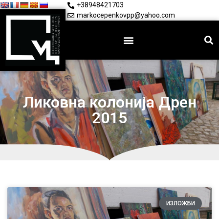
+38948421703
markocepenkovpp@yahoo.com
Ликовна колонија Дрен
2015
ИЗЛОЖБИ