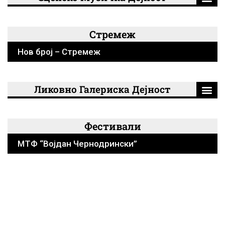
Стремеж
Нов број – Стремеж
Ликовно Галериска Дејност
Фестивали
МТФ “Војдан Чернодрински”