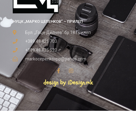
НУЦК „МАРКО ЦЕПЕНКОВ“ – ПРИЛЕП
Бул. „Гоце Делчев“ бр.18 Прилеп
+389 48 421 703
+389 48 425 520
markocepenkovpp@yahoo.com
design by iDesign.mk