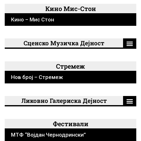
Кино Мис-Стон
Кино – Мис Стон
Сценско Музичка Дејност
Стремеж
Нов број – Стремеж
Ликовно Галериска Дејност
Фестивали
МТФ “Војдан Чернодрински”