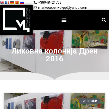
+38948421703
markocepenkovpp@yahoo.com
Ликовна колонија Дрен
2016
ИЗЛОЖБИ