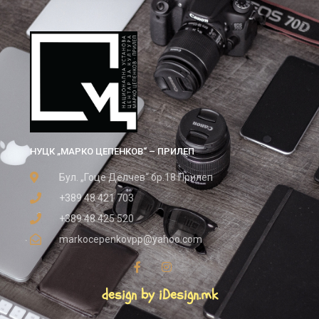
НУЦК „МАРКО ЦЕПЕНКОВ“ – ПРИЛЕП
Бул. „Гоце Делчев“ бр.18 Прилеп
+389 48 421 703
+389 48 425 520
markocepenkovpp@yahoo.com
design by iDesign.mk