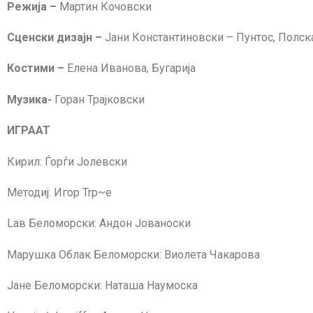
Режија –
Мартин Кочовски
Сценски дизајн –
Јани Константиновски – Пунтос, Полск
Костими –
Елена Иванова, Бугарија
Музика-
Горан Трајковски
ИГРААТ
Кирил: Ѓорѓи Јолевски
Методиј: Игор Trp~e
Laв Беломорски: Андон Јованоски
Марушка Облак Беломорски: Виолета Чaкарова
Јане Беломорски: Наташа Наумоска