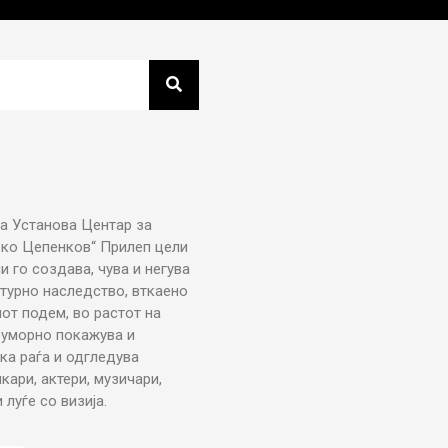
а Установа Центар за
рко Цепенков“ Прилеп цели
ни го создава, чува и негува
турно наследство, вткаено
от подем, во растот на
еуморно покажува и
ка раѓа и одгледува
икари, актери, музичари,
луѓе со визија.