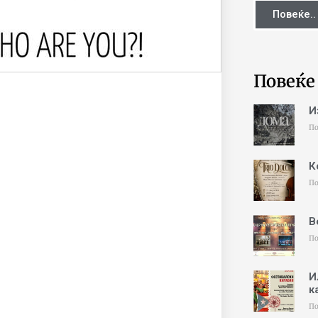
Повеќе..
Повеќе
И
По
К
По
В
По
И
к
По