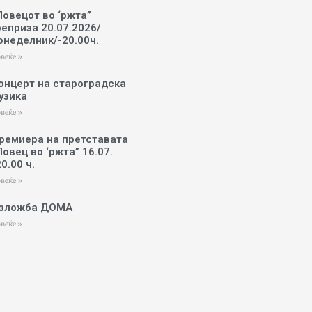
Ловецот во ‘ржта”
реприза 20.07.2026/
онеделник/-20.00ч.
веќе »
онцерт на староградска
узика
веќе »
ремиера на претставата
Ловец во ‘ржта” 16.07.
20.00 ч.
веќе »
зложба ДОМА
веќе »