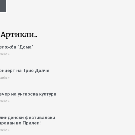
 Артикли..
зложба “Дома”
веќе »
онцерт на Трио Долче
веќе »
ечер на унгарска култура
веќе »
линденски фестивалски
араван во Прилеп!
веќе »