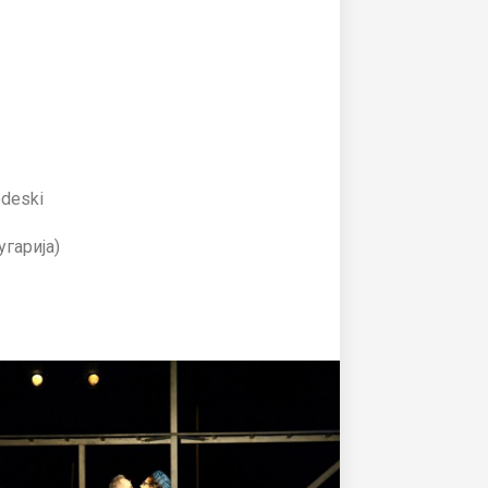
odeski
угарија)