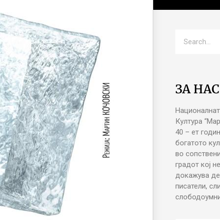
ЗА НАС
Националнат
Култура “Ма
40 – ет годи
богатото кул
во сопствени
градот кој н
докажува де
писатели, сл
слободоумни 