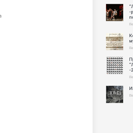
“
-
а
п
По
К
м
По
П
“
-
По
И
По