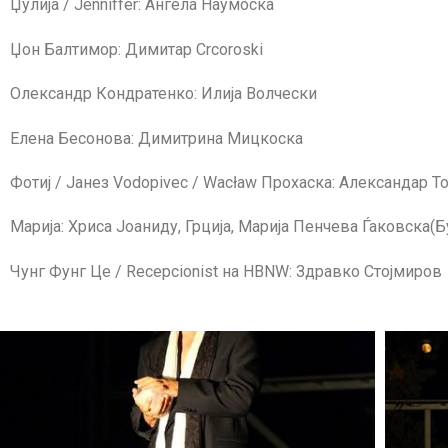
Џулија / Jenniffer: Ангела Наумоска
Џон Балтимор: Димитар Crcoroski
Олександр Кондратенко: Илија Волчески
Елена Бесонова: Димитрина Мицкоска
Фотиј / Јанез Vodopivec / Wacław Прохаска: Александар T
Марија: Хриса Јоаниду, Грција, Марија Пенчева Ѓаковска(Б
Чунг Фунг Це / Recepcionist на HBNW: Здравко Стојмиров