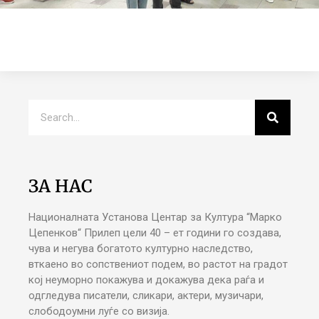
ЗА НАС
Националната Установа Центар за Култура “Марко
Цепенков“ Прилеп цели 40 – ет години го создава,
чува и негува богатото културно наследство,
вткаено во сопствениот подем, во растот на градот
кој неуморно покажува и докажува дека раѓа и
одгледува писатели, сликари, актери, музичари,
слободоумни луѓе со визија.