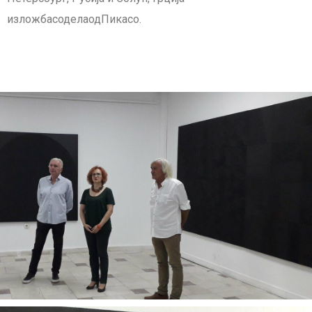
изложбасоделаодПикасо.