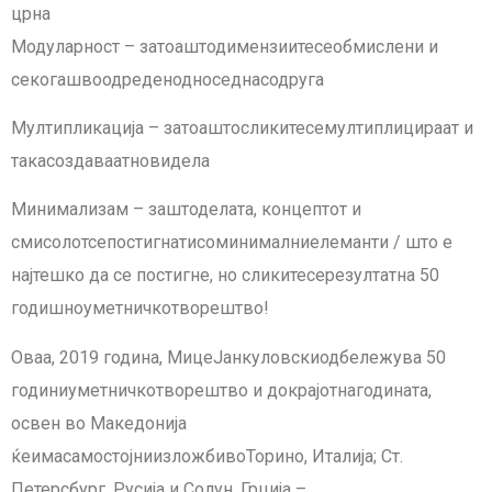
црна
Модуларност – затоаштодимензиитесеобмислени и
секогашвоодреденодноседнасодруга
Мултипликација – затоаштосликитесемултиплицираат и
такасоздаваатновидела
Минимализам – заштоделата, концептот и
смисолотсепостигнатисоминималниелеманти / што е
најтешко да се постигне, но сликитесерезултатна 50
годишноуметничкотворештво!
Оваа, 2019 година, МицеЈанкуловскиодбележува 50
годиниуметничкотворештво и докрајотнагодината,
освен во Македонија
ќеимасамостојниизложбивоТорино, Италија; Ст.
Петерсбург, Русија и Солун, Грција –