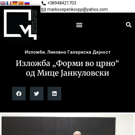
+38948421703
markocepenkovpp@yahoo.com
Изложби
,
Ликовно Галериска Дејност
Изложба „Форми во црно“
од Мице Јанкуловски