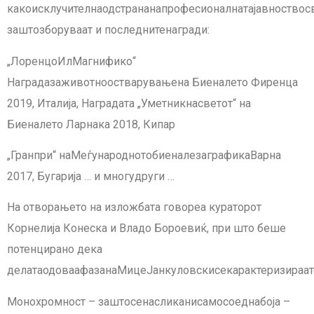
какоисклучителнаодстрананапрофесионалнатајавноствосв
заштозборуваат и последнитенагради:
„ЛоренцоИлМагнифико“
Наградазаживотноостварувањена Биеналето Фиренца
2019, Италија, Наградата „Уметникнасветот“ на
Биеналето Ларнака 2018, Кипар
„Гранпри“ наМеѓународнотобиеналезаграфикаВарна
2017, Бугарија … и многудруги …
На отворањето на изложбата говореа кураторот
Корнелија Конеска и Владо Бороевиќ, при што беше
потенцирано дека
делатаодоваафазанаМицеЈанкуловскисекарактеризираат
Монохромност – заштосенасликанисамосоеднабоја –