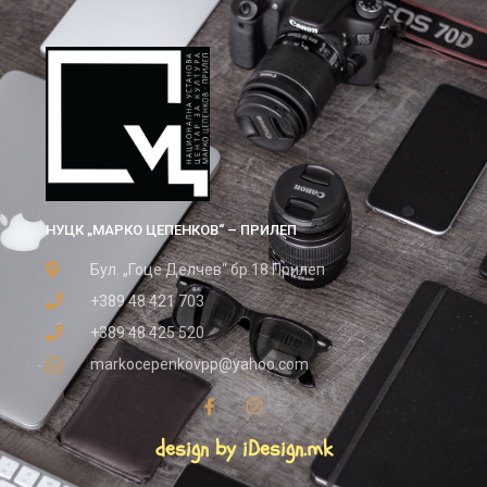
НУЦК „МАРКО ЦЕПЕНКОВ“ – ПРИЛЕП
Бул. „Гоце Делчев“ бр.18 Прилеп
+389 48 421 703
+389 48 425 520
markocepenkovpp@yahoo.com
design by iDesign.mk