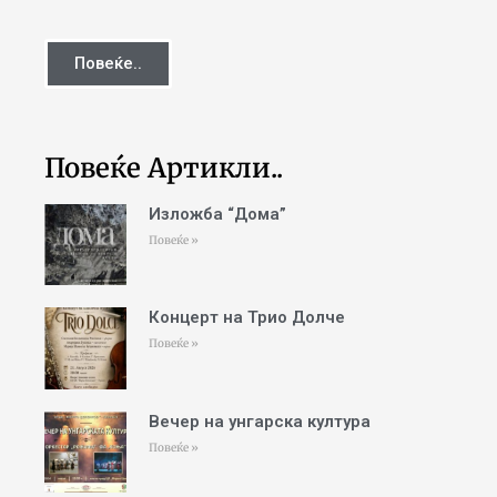
Повеќе..
Повеќе Артикли..
Изложба “Дома”
Повеќе »
Концерт на Трио Долче
Повеќе »
Вечер на унгарска култура
Повеќе »