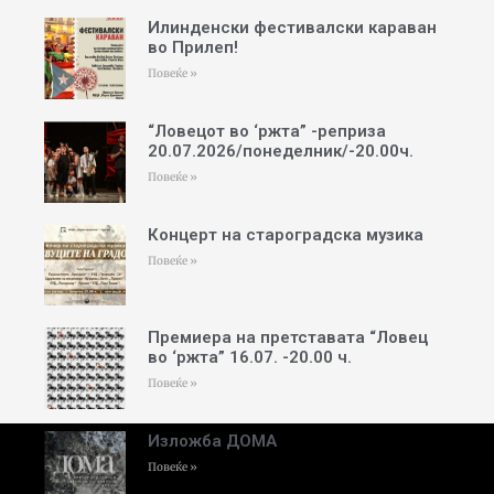
Илинденски фестивалски караван
во Прилеп!
Повеќе »
“Ловецот во ‘ржта” -реприза
20.07.2026/понеделник/-20.00ч.
Повеќе »
Концерт на староградска музика
Повеќе »
Премиера на претставата “Ловец
во ‘ржта” 16.07. -20.00 ч.
Повеќе »
Изложба ДОМА
Повеќе »