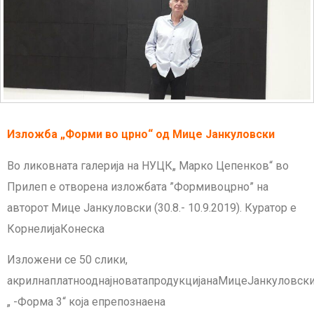
Изложба „Форми во црно“ од Мице Јанкуловски
Во ликовната галерија на НУЦК„ Марко Цепенков“ во
Прилеп е отворена изложбата ”Формивоцрно” на
авторот Мице Јанкуловски (30.8.- 10.9.2019). Куратор е
КорнелијаКонеска
Изложени се 50 слики,
акрилнаплатнооднајноватапродукцијанаМицеЈанкуловск
„ -Форма 3“ која епрепознаена