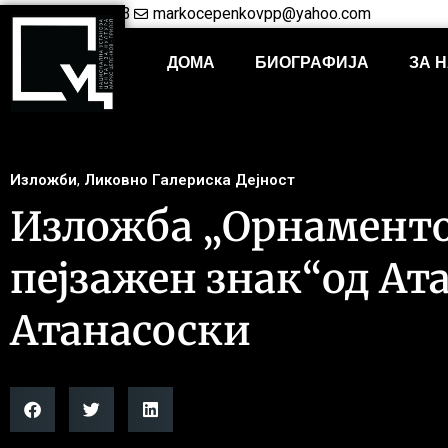
+38948421703
markocepenkovpp@yahoo.com
ДОМА
БИОГРАФИЈА
ЗА 
Изложби
,
Ликовно Галериска Дејност
Изложба „Орнаменто
пејзажен знак“од Ат
Атанасоски