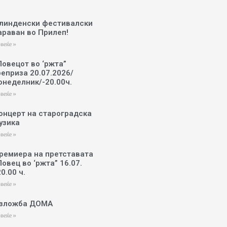
линденски фестивалски
араван во Прилеп!
веќе »
Ловецот во ‘ржта”
реприза 20.07.2026/
онеделник/-20.00ч.
веќе »
онцерт на староградска
узика
веќе »
ремиера на претставата
Ловец во ‘ржта” 16.07.
20.00 ч.
веќе »
зложба ДОМА
веќе »