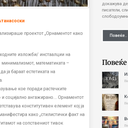
докажува де
писатели, сл
слободоумни 
Атанасоски
еализираше проектот „Орнаментот како
Повеќе..
тходните изложби/ инстаалции на
Повеќе
а, минимализмот, математиката –
 да ја бараат естетиката на
И
а.
По
азување кое поради растечките
К
 и социјално ангажирано…. Орнаментот
По
етставува конститутивен елемент кој ја
 манифестира како „стилистички факт на
В
Ритамот на сопствениот тивок
По