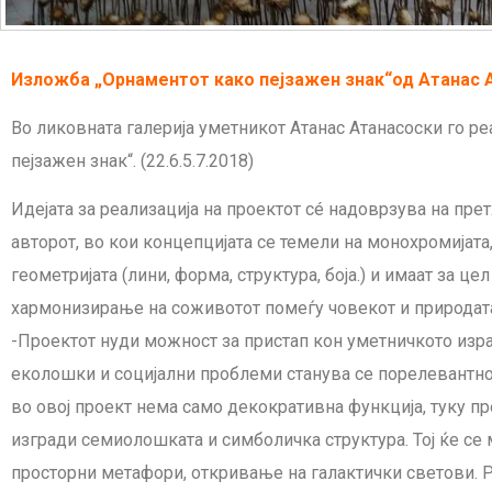
Изложба „Орнаментот како пејзажен знак“од Атанас 
Во ликовната галерија уметникот Атанас Атанасоски го р
пејзажен знак“. (22.6.5.7.2018)
Идејата за реализација на проектот сé надоврзува на пре
авторот, во кои концепцијата се темели на монохромијат
геометријата (лини, форма, структура, боја.) и имаат за цел
хармонизирање на соживотот помеѓу човекот и природат
-Проектот нуди можност за пристап кон уметничкото изр
еколошки и социјални проблеми станува се порелевантно
во овој проект нема само декокративна функција, туку пр
изгради семиолошката и симболичка структура. Тој ќе се
просторни метафори, откривање на галактички светови. 