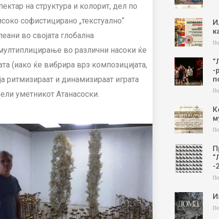
ектар на структура и колорит, дел по
високо софистицирано „текстуално“
И
к
еани во својата глобална
По
 мултиплицирање во различни насоки ќе
“
та (иако ќе вибрира врз композицијата,
-
п
ја ритмизираат и динамизираат играта
По
вели уметникот Атанасоски.
К
м
По
П
“
-
По
И
По