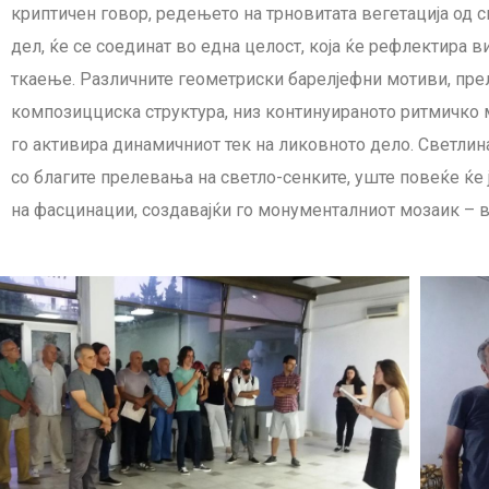
криптичен говор, редењето на трновитата вегетација од сп
дел, ќе се соединат во една целост, која ќе рефлектира 
ткаење. Различните геометриски барелјефни мотиви, прел
композицциска структура, низ континуираното ритмичко
го активира динамичниот тек на ликовното дело. Светлина
со благите прелевања на светло-сенките, уште повеќе ќе 
на фасцинации, создавајќи го монументалниот мозаик – 