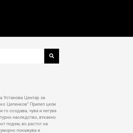
а Установа Центар за
рко Цепенков“ Прилеп цели
ни го создава, чува и негува
турно наследство, вткаено
от подем, во растот на
еуморно покажува и