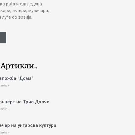
ка раѓа и одгледува
икари, актери, музичари,
луѓе со визија.
 Артикли..
зложба “Дома”
веќе »
онцерт на Трио Долче
веќе »
ечер на унгарска култура
веќе »