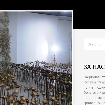
ЗА НАС
Националнат
Култура “Ма
40 – ет годи
богатото кул
во сопствени
градот кој н