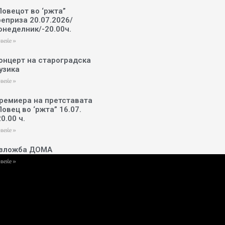
Ловецот во ‘ржта”
реприза 20.07.2026/
онеделник/-20.00ч.
веќе »
онцерт на староградска
узика
веќе »
ремиера на претставата
Ловец во ‘ржта” 16.07.
20.00 ч.
веќе »
зложба ДОМА
веќе »