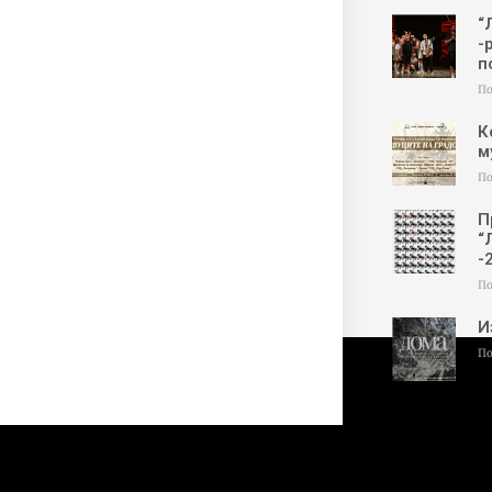
“
-
п
По
К
м
По
П
“
-
По
И
По