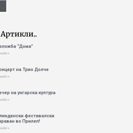
 Артикли..
зложба “Дома”
веќе »
онцерт на Трио Долче
веќе »
ечер на унгарска култура
веќе »
линденски фестивалски
араван во Прилеп!
веќе »