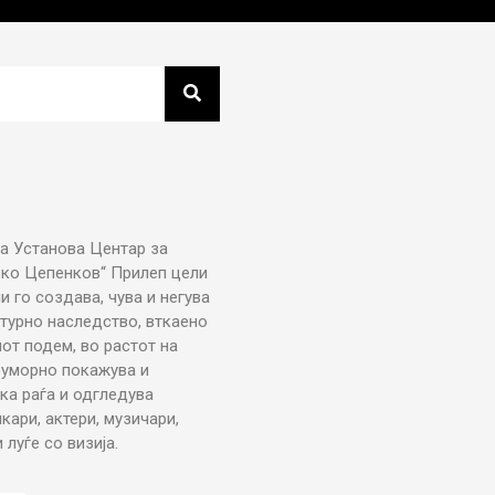
а Установа Центар за
рко Цепенков“ Прилеп цели
ни го создава, чува и негува
турно наследство, вткаено
от подем, во растот на
еуморно покажува и
ка раѓа и одгледува
икари, актери, музичари,
луѓе со визија.