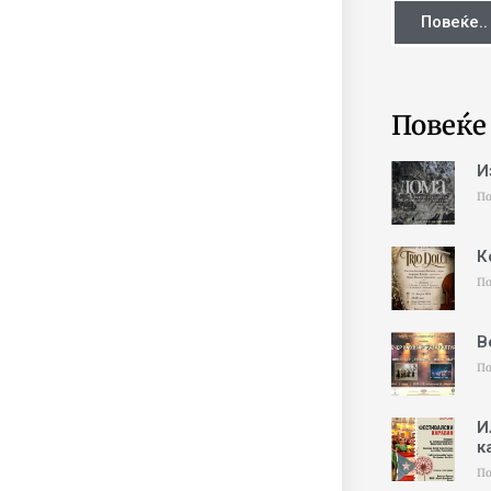
Повеќе..
Повеќе
И
По
К
По
В
По
И
к
По