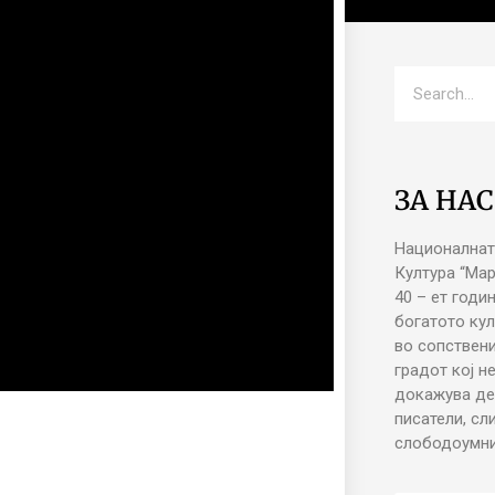
ЗА НАС
Националнат
Култура “Ма
40 – ет годи
богатото кул
во сопствени
градот кој н
докажува де
писатели, сл
слободоумни 