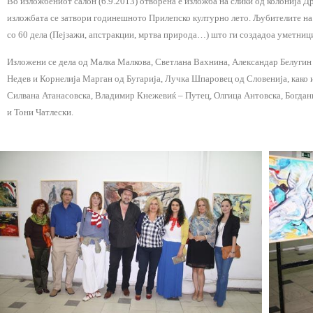
Во изложбениот салон (6.9.2013) отворена е изложба на слики од колонија Дре
изложбата се затвори годинешното Прилепско културно лето. Љубителите на 
со 60 дела (Пејзажи, апстракции, мртва природа…) што ги создадоа уметници
Изложени се дела од Малка Малкова,
Светлана Вахнина, Александар Белугин
Недев и Корнелија Марган од Бугарија, Лучка Шпаровец од Словенија, како
Силвана Атанасовска,
Владимир Кнежевиќ – Путец,
Олгица Антовска,
Богдан
и Тони Чатлески.