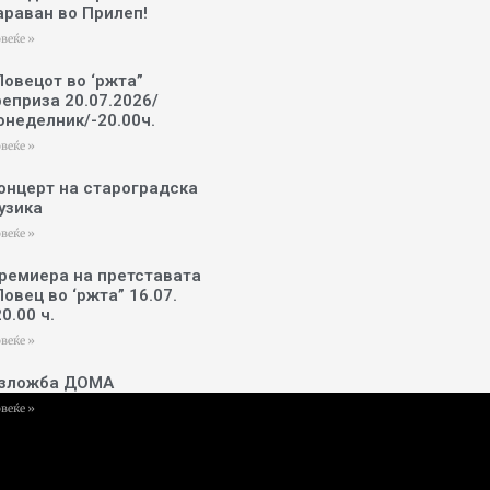
араван во Прилеп!
веќе »
Ловецот во ‘ржта”
реприза 20.07.2026/
онеделник/-20.00ч.
веќе »
онцерт на староградска
узика
веќе »
ремиера на претставата
Ловец во ‘ржта” 16.07.
20.00 ч.
веќе »
зложба ДОМА
веќе »