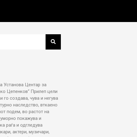
а Установа Центар за
рко Цепенков“ Прилеп цели
ни го создава, чува и негува
турно наследство, вткаено
от подем, во растот на
еуморно покажува и
ка раѓа и одгледува
икари, актери, музичари,