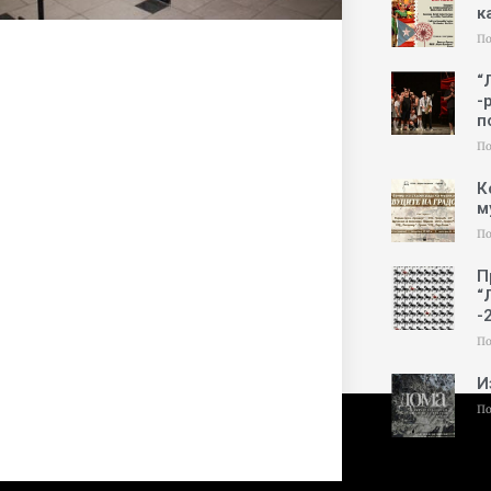
к
По
“
-
п
По
К
м
По
П
“
-
По
И
По