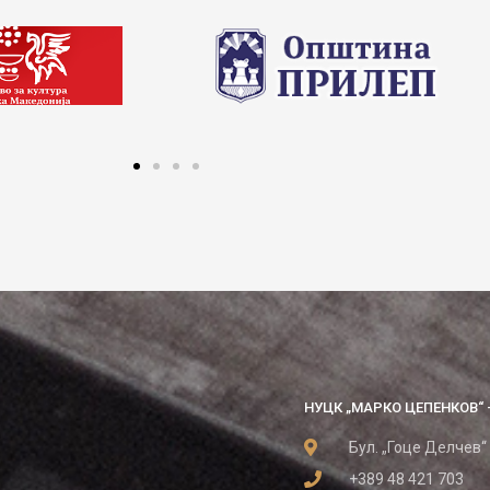
НУЦК „МАРКО ЦЕПЕНКОВ“ 
Бул. „Гоце Делчев“
+389 48 421 703