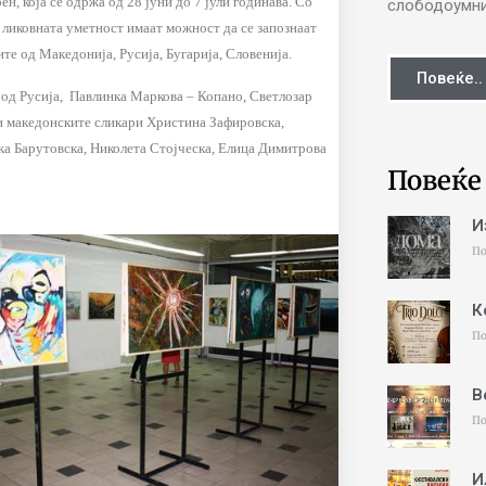
н, која се одржа од 28 јуни до 7 јули годинава. Со
слободоумни 
ликовната уметност имаат можност да се запознаат
те од Македонија, Русија, Бугарија, Словенија.
Повеќе..
 од Русија, Павлинка Маркова – Копано, Светлозар
 и македонските сликари Христина Зафировска,
ка Барутовска, Николета Стојческа, Елица Димитрова
Повеќе
И
По
К
По
В
По
И