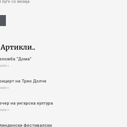
луѓе со визија.
 Артикли..
зложба “Дома”
веќе »
онцерт на Трио Долче
веќе »
ечер на унгарска култура
веќе »
линденски фестивалски