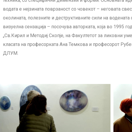
техника, со специфични димензии и форми. Основната идеј
водата е нејзината поврзаност со човекот – неговата све
околината, полезните и деструктивните сили на водената 
визуелна сензација – посочува авторката, која во 1995 г
„Св.Кирил и Методиј Скопје, на Факултетот за ликовни умет
класата на професорката Ана Темкова и професорот Рубен
ДЛУМ.