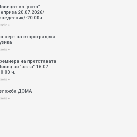
Ловецот во ‘ржта”
реприза 20.07.2026/
онеделник/-20.00ч.
веќе »
онцерт на староградска
узика
веќе »
ремиера на претставата
Ловец во ‘ржта” 16.07.
20.00 ч.
веќе »
зложба ДОМА
веќе »