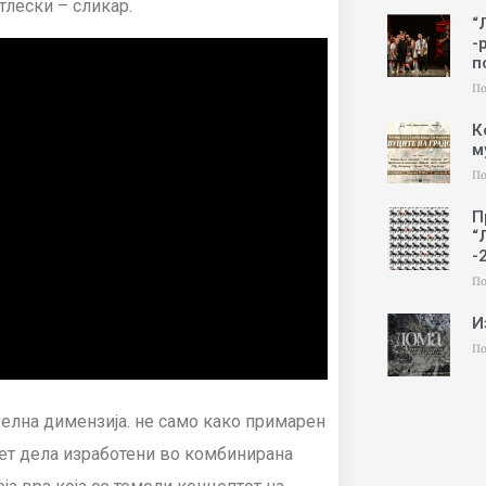
тлески – сликар.
“
-
п
По
К
м
По
П
“
-
По
И
По
елна димензија. не само како примарен
сет дела изработени во комбинирана