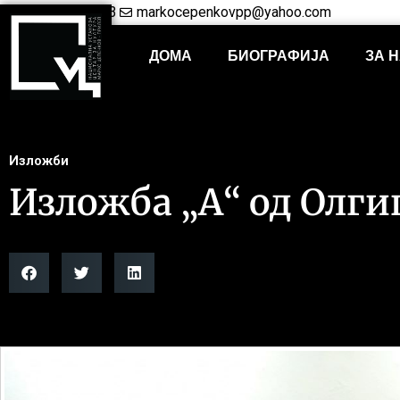
+38948421703
markocepenkovpp@yahoo.com
ДОМА
БИОГРАФИЈА
ЗА 
Изложби
Изложба „А“ од Олги