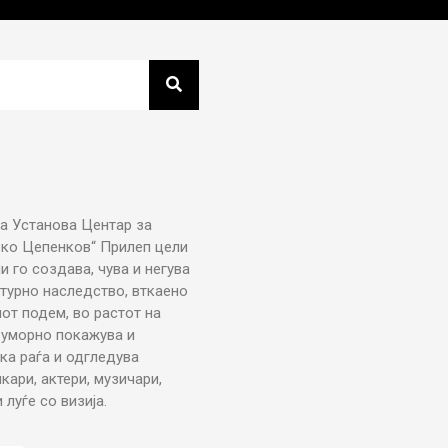
а Установа Центар за
рко Цепенков“ Прилеп цели
ни го создава, чува и негува
турно наследство, вткаено
от подем, во растот на
еуморно покажува и
ка раѓа и одгледува
икари, актери, музичари,
луѓе со визија.