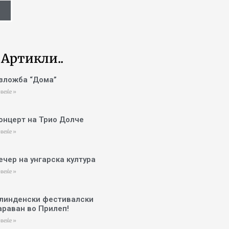
 Артикли..
зложба “Дома”
веќе »
онцерт на Трио Долче
веќе »
ечер на унгарска култура
веќе »
линденски фестивалски
араван во Прилеп!
веќе »