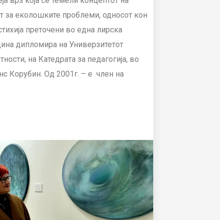
а врз која се темели концептот на
ст за еколошките проблеми, односот кон
стихија преточени во една лирска
одина дипломира на Универзитетот
ности, на Катедрата за педагогија, во
с Корубин. Од 2001г. – е член на