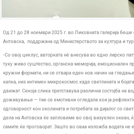
Од 21 до 28 ноември 2025 г. во Ликовната галерија беше
Антовска, поддржана од Министерството за култура и тур
-Со овој циклус, авторката нè внесува во едно лирско па
туку живо суштество, органска меморија, емоционален п
кружни формати, ни се отвара еден нов начин на гледање
капка, низ интимен микрокосмос каде светлината и бојата
движат. Секоја слика претставува различна состојба на во
доживување — тие се емотивни огледала кои ја рефлектир
одговорност кон околината и потребата за дијалог со све
дела на Антовска ќе запловиме во овој визуелен океан, 
самите ќе проговорат. Зашто во оваа изложба водата не е