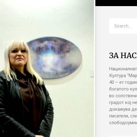
ЗА НАС
Националнат
Култура “Ма
40 – ет годи
богатото кул
во сопствени
градот кој н
докажува де
писатели, сл
слободоумни 