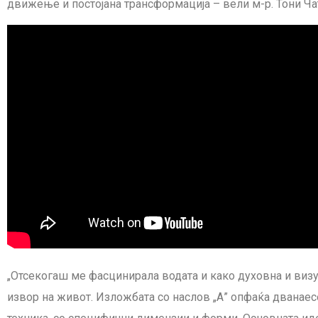
движење и постојана трансформација – вели м-р. Тони Ча
„Отсекогаш ме фасцинирала водата и како духовна и визу
извор на живот. Изложбата со наслов „А” опфаќа дванае