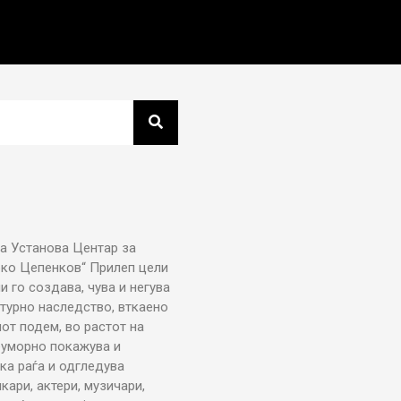
а Установа Центар за
рко Цепенков“ Прилеп цели
ни го создава, чува и негува
турно наследство, вткаено
от подем, во растот на
еуморно покажува и
ка раѓа и одгледува
икари, актери, музичари,