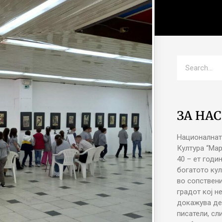
ЗА НАС
Националнат
Култура “Ма
40 – ет годи
богатото кул
во сопствени
градот кој н
докажува де
писатели, сл