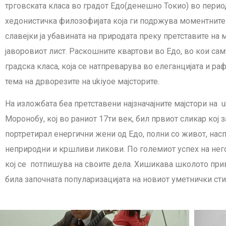
трговската класа во градот Едо(денешно Токио) во период
хедонистичка филозофијата која ги подржува моментните 
славејки ја убавината на природата преку претставите на
јаворовиот лист. Раскошните квартови во Едо, во кои сам
градска класа, која се натпреварува во елеганцијата и р
тема на дрворезите на ukiyoe мајсторите.
На изложбата беа претставени најзначајните мајстори на
Моронобу, кој во раниот 17ти век, бил првиот сликар кој 
портретирал енергични жени од Едо, полни со живот, нас
неприродни и кршливи ликови. По големиот успех на него
кој се потпишува на своите дела. Хишикава школото при
била започната популаризацијата на новиот уметнички сти