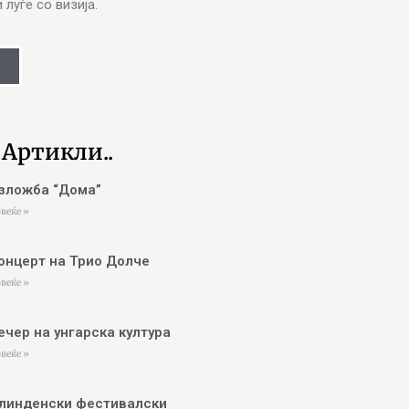
луѓе со визија.
 Артикли..
зложба “Дома”
веќе »
онцерт на Трио Долче
веќе »
ечер на унгарска култура
веќе »
линденски фестивалски