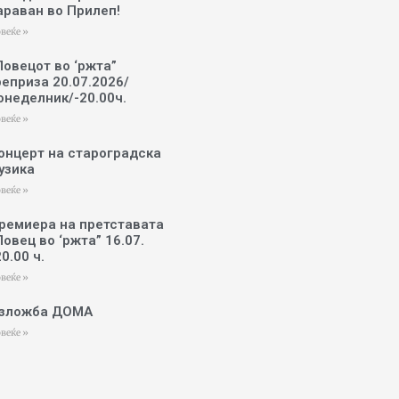
араван во Прилеп!
веќе »
Ловецот во ‘ржта”
реприза 20.07.2026/
онеделник/-20.00ч.
веќе »
онцерт на староградска
узика
веќе »
ремиера на претставата
Ловец во ‘ржта” 16.07.
20.00 ч.
веќе »
зложба ДОМА
веќе »