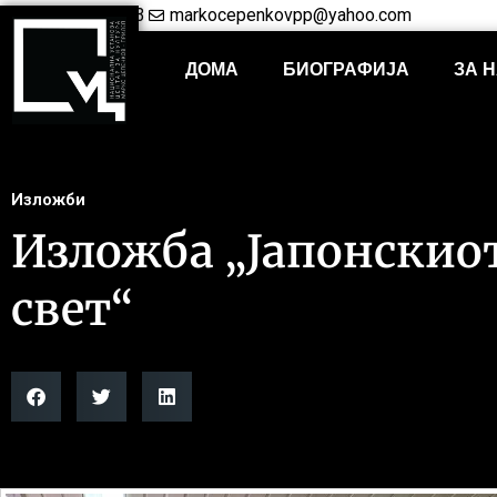
+38948421703
markocepenkovpp@yahoo.com
ДОМА
БИОГРАФИЈА
ЗА 
Изложби
Изложба „Јапонскио
свет“