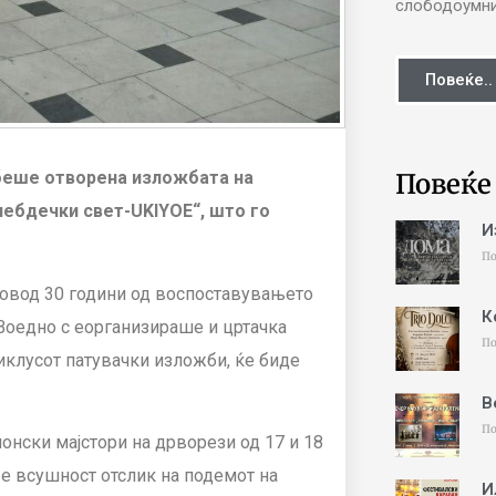
слободоумни 
Повеќе..
Повеќе
 беше отворена изложбата на
лебдечки свет-UKIYOE“, што го
И
По
повод 30 години од воспоставувањето
К
Воедно с еорганизираше и цртачка
По
иклусот патувачки изложби, ќе биде
В
По
понски мајстори на дрворези од 17 и 18
ј е всушност отслик на подемот на
И