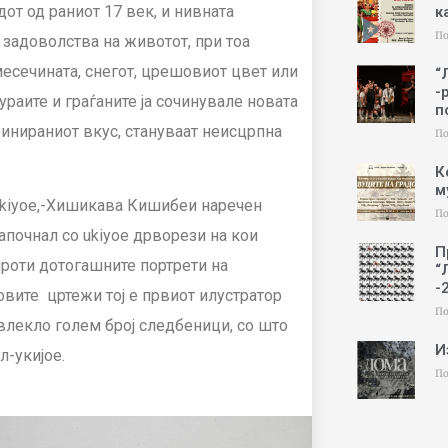
от од раниот 17 век, и нивната
к
По
задоволства на животот, при тоа
 месечината, снегот, црешовиот цвет или
“
-
ураите и граѓаните ја сочинувале новата
п
афинираниот вкус, стануваат неисцрпна
По
К
м
 ukiyoe,-Хишикава Кишибеи наречен
По
започнал со ukiyoe дрворези на кои
П
проти дотогашните портрети на
“
-
вите цртежи тој е првиот илустратор
По
влекло голем број следбеници, со што
И
л-укијое.
По