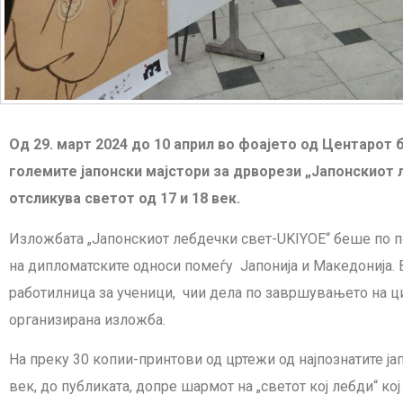
Од 29. март 2024 до 10 април во фоајето од Центарот
големите јапонски мајстори за дрворези „Јапонскиот 
отсликува светот од 17 и 18 век.
Изложбата „Јапонскиот лебдечки свет-UKIYOE“ беше по 
на дипломатските односи помеѓу Јапонија и Македонија. 
работилница за ученици, чии дела по завршувањето на ц
организирана изложба.
На преку 30 копии-принтови од цртежи од најпознатите ја
век, до публиката, допре шармот на „светот кој лебди“ ко