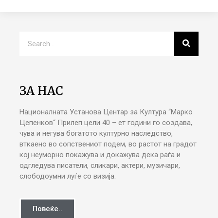
ЗА НАС
Националната Установа Центар за Култура “Марко
Цепенков“ Прилеп цели 40 – ет години го создава,
чува и негува богатото културно наследство,
вткаено во сопствениот подем, во растот на градот
кој неуморно покажува и докажува дека раѓа и
одгледува писатели, сликари, актери, музичари,
слободоумни луѓе со визија.
Повеќе..