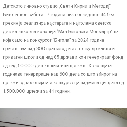
Детското ликовно студио „Свети Кирил и Методиј“
Битола, кое работи 57 години низ последните 44 без
прекин ја реализира најстарата и најголема светска
детска ликовна колонија “Мал Битолски Монмартр” на
која само на конкурсот “Битола” за 2О24 година
пристигнаа над 8ОО пратки од исто толку државни и
приватни школи од над 85 држави кои генерираат фонд
од над 6О.ООО детски ликовни цртежи. Колонијата
годинава генерираше над 6ОО дела со што збирот на
цртежи од колонијата и конкурсот ја надмина цифрата од
1.5ОО.ООО цртежи за 44 години.