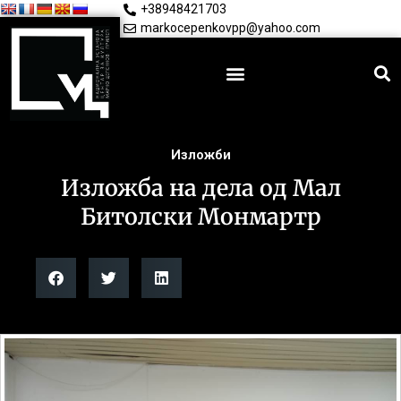
+38948421703
markocepenkovpp@yahoo.com
Изложби
Изложба на дела од Мал
Битолски Монмартр