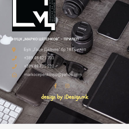
НУЦК „МАРКО ЦЕПЕНКОВ“ – ПРИЛЕП
Бул. „Гоце Делчев“ бр.18 Прилеп
+389 48 421 703
+389 48 425 520
markocepenkovpp@yahoo.com
design by iDesign.mk