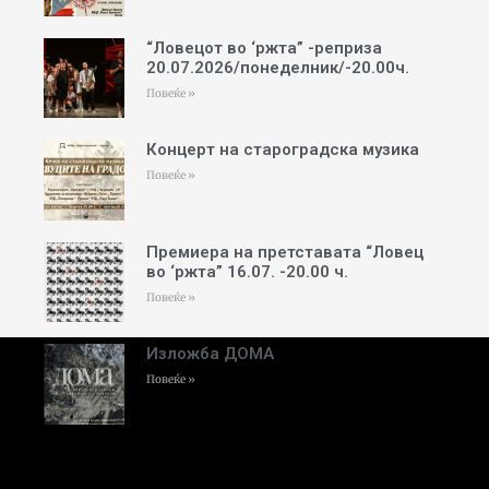
“Ловецот во ‘ржта” -реприза
20.07.2026/понеделник/-20.00ч.
Повеќе »
Концерт на староградска музика
Повеќе »
Премиера на претставата “Ловец
во ‘ржта” 16.07. -20.00 ч.
Повеќе »
Изложба ДОМА
Повеќе »