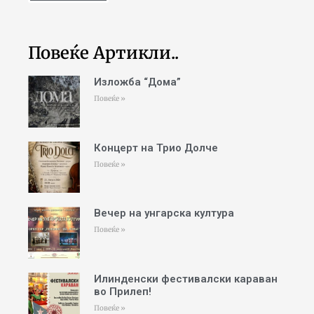
Повеќе Артикли..
Изложба “Дома”
Повеќе »
Концерт на Трио Долче
Повеќе »
Вечер на унгарска култура
Повеќе »
Илинденски фестивалски караван
во Прилеп!
Повеќе »