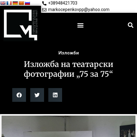
+38948421703
markocepenkovpp@yahoo.com
Изложби
Изложба на театарски
фотографии „75 за 75“