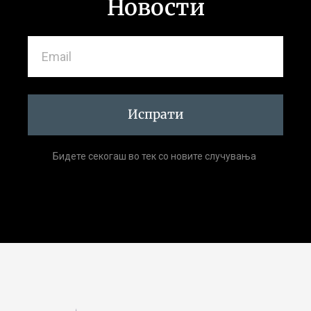
Новости
Испрати
Бидете секогаш во тек со новите случувања