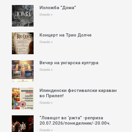
Изложба “Дома”
Повеќе »
Концерт на Трио Долче
Повеќе »
Вечер на унгарска култура
Повеќе »
Илинденски фестивалски караван
во Прилеп!
Повеќе »
“Ловецот во ‘ржта” -реприза
20.07.2026/понеделник/-20.00ч.
Повеќе »