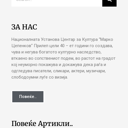
ЗА НАС
Националната Установа Центар за Култура “Марко
Цепенков“ Прилеп цели 40 – ет години го создава,
чува и негува богатото културно наследство,
вткаено во сопствениот подем, во растот на градот
кој неуморно покажува и докажува дека раѓа и
одгледува писатели, сликари, актери, музичари,
слободоумни луѓе со визија.
Повеќе..
Повеќе Артикли..