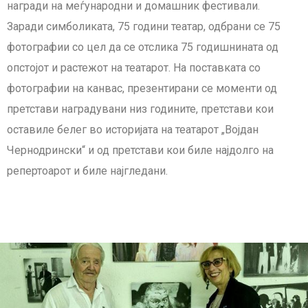
награди на меѓународни и домашник фестивали.
Заради симболиката, 75 години театар, одбрани се 75
фотографии со цел да се отслика 75 годишнината од
опстојот и растежот на театарот. На поставката со
фотографии на канвас, презентирани се моменти од
претстави наградувани низ годините, претстави кои
оставиле белег во историјата на театарот „Војдан
Чернодрински“ и од претстави кои биле најдолго на
репертоарот и биле најгледани.