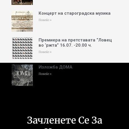
Концерт на староградска музика
Повеќе »
Премиера на претставата “Ловец
во ‘ржта” 16.07. -20.00 ч.
Повеќе »
Изложба ДОМА
Повеќе »
Зачленете Се За