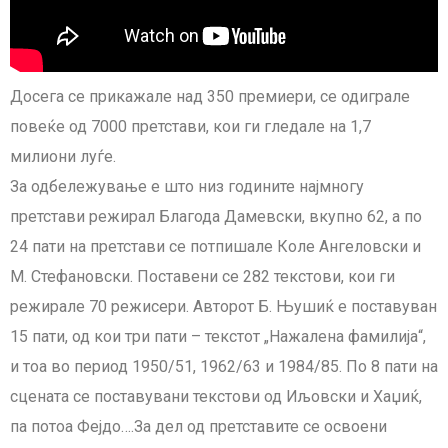
Досега се прикажале над 350 премиери, се одиграле
повеќе од 7000 претстави, кои ги гледале на 1,7
милиони луѓе.
За одбележување е што низ годините најмногу
претстави режирал Благода Дамевски, вкупно 62, а по
24 пати на претстави се потпишале Коле Ангеловски и
М. Стефановски. Поставени се 282 текстови, кои ги
режирале 70 режисери. Авторот Б. Њушиќ е поставуван
15 пати, од кои три пати – текстот „Нажалена фамилија“,
и тоа во период 1950/51, 1962/63 и 1984/85. По 8 пати на
сцената се поставувани текстови од Иљовски и Хаџиќ,
па потоа Фејдо….За дел од претставите се освоени