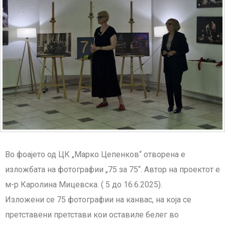
Во фоајето од ЦК „Марко Цепенков“ отворена е
изложбата на фотографии „75 за 75“. Автор на проектот е
м-р Каролина Мицевска. ( 5 до 16.6.2025).
Изложени се 75 фотографии на канвас, на која се
претставени претстави кои оставиле белег во