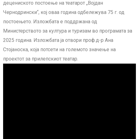
децениското постоење на театарот „Војдан
Чернодрински“, кој оваа година одбележува 75 г. од
постоењето. Изложбата е поддржана од
Министерството за култура и туризам во програмата за
2025 година. Изложбата ја отвори проф.д-р Ана
Стојаноска, која потсети на големото значење на
проектот за прилепскиот театар.