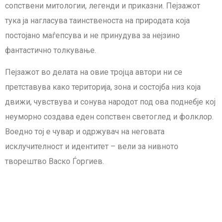
сопствени митологии, легенди и приказни. Пејзажот
тука ја нагласува таинственоста на природата која
постојано маѓепсува и не принудува за нејзино
фантастично толкување.
Пејзажот во делата на овие тројца автори ни се
претставува како територија, зона и состојба низ која
движи, чувствува и сонува народот под ова поднебје кој
неуморно создава еден сопствен светоглед и фолклор.
Воедно тој е чувар и одржувач на неговата
исклучителност и идентитет – вели за нивното
творештво Васко Ѓоргиев.