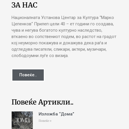
ЗА НАС
Националната Установа Центар за Култура “Марко
Цепенков“ Прилеп цели 40 – ет години го создава,
чува и негува богатото културно наследство,
вткаено во сопствениот подем, во растот на градот
кој неуморно покажува и докажува дека раѓа и
одгледува писатели, сликари, актери, музичари,
слободоумни луѓе со визија.
Повеќе..
Повеќе Артикли..
Изложба “Дома”
Повеќе »