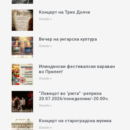
Концерт на Трио Долче
Повеќе »
Вечер на унгарска култура
Повеќе »
Илинденски фестивалски караван
во Прилеп!
Повеќе »
“Ловецот во ‘ржта” -реприза
20.07.2026/понеделник/-20.00ч.
Повеќе »
Концерт на староградска музика
Повеќе »