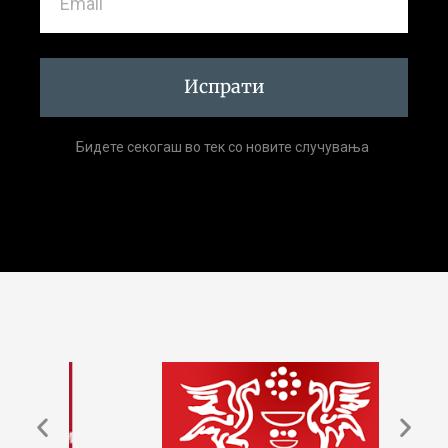
Испрати
Бидете секогаш во тек со новите случувања