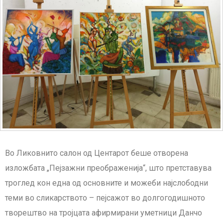
Во Ликовнито салон од Центарот беше отворена
изложбата „Пејзажни преображенија“, што претставува
троглед кон една од основните и можеби најслободни
теми во сликарството – пејсажот во долгогодишното
творештво на тројцата афирмирани уметници Данчо