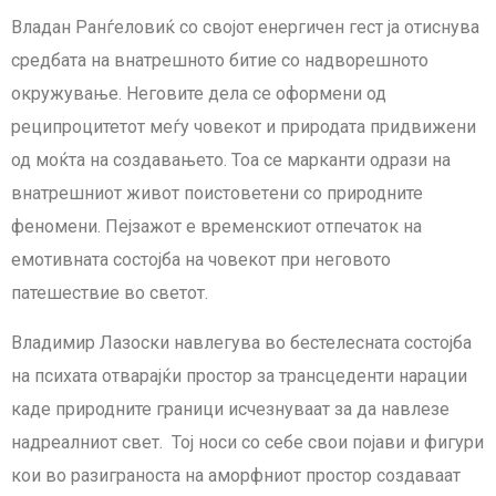
Владан Ранѓеловиќ со својот енергичен гест ја отиснува
средбата на внатрешното битие со надворешното
окружување. Неговите дела се оформени од
реципроцитетот меѓу човекот и природата придвижени
од моќта на создавањето. Тоа се марканти одрази на
внатрешниот живот поистоветeни со природните
феномени. Пејзажот е временскиот отпечаток на
емотивната состојба на човекот при неговото
патешествие во светот.
Владимир Лазоски навлегува во бестелесната состојба
на психата отварајќи простор за трансцеденти нарации
каде природните граници исчезнуваат за да навлезе
надреалниот свет. Тој носи со себе свои појави и фигури
кои во разиграноста на аморфниот простор создаваат