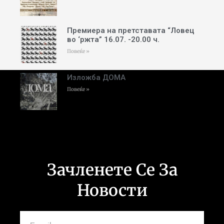
Премиера на претставата “Ловец
во ‘ржта” 16.07. -20.00 ч.
Повеќе »
Изложба ДОМА
Повеќе »
Зачленете Се За
Новости