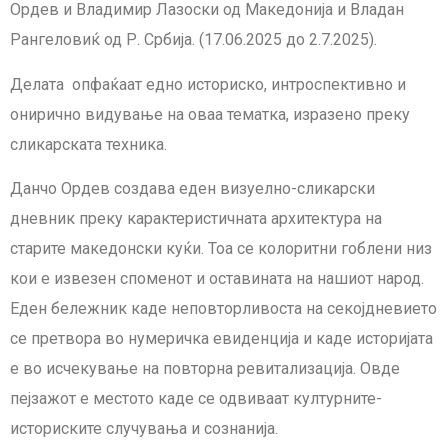
Ордев и Владимир Лазоски од Македонија и Владан
Рангеловиќ од Р. Србија. (17.06.2025 до 2.7.2025).
Делата опфаќаат едно историско, интроспективно и
онирично видување на оваа тематка, изразено преку
сликарската техника.
Данчо Ордев создава еден визуелно-сликарски
дневник преку карактеристичната архитектура на
старите македонски куќи. Тоа се колоритни гоблени низ
кои е извезен споменот и оставината на нашиот народ.
Еден бележник каде неповторливоста на секојдневието
се претвора во нумеричка евиденција и каде историјата
е во исчекување на повторна ревитализација. Овде
пејзажот е местото каде се одвиваат културните-
историските случувања и сознанија.