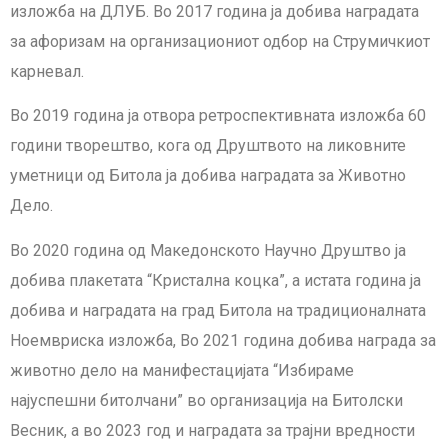
изложба на ДЛУБ. Во 2017 година ја добива наградата
за афоризам на организациониот одбор на Струмичкиот
карневал.
Во 2019 година ја отвора ретроспективната изложба 60
години творештво, кога од Друштвото на ликовните
уметници од Битола ја добива наградата за Животно
Дело.
Во 2020 година од Македонското Научно Друштво ја
добива плакетата “Кристална коцка”, а истата година ја
добива и наградата на град Битола на традиционалната
Ноемвриска изложба, Во 2021 година добива награда за
животно дело на манифестацијата “Избираме
најуспешни битолчани” во организација на Битолски
Весник, а во 2023 год и наградата за трајни вредности