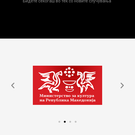
Бидете секогаш во тек со новите случувања