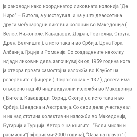
ја раководи како координатор ликовната колонија “Де
Ниро” – Битола, а учествувал и на уште дваесетина
други меѓународни ликовни колонии во Македонија (
Велес, Нижополе, Кавадарци, Дојран, Гевгелија, Струга,
Дрен, Белчишта ), а исто така и во Србија, Црна Гора,
Албанија, Грција и Романија. Со создадените неколку
илјади ликовни дела, започнувајќи од 1959 година кога
ја отвора првата самостојна изложба во Клубот на
резервните офицери ( Широк сокак – 137 ), досега има
отворено над 40 индивидуални изложби во Македонија
( Битола, Кавадарци, Охрид, Скопје ), а исто така и во
Србија, Шведска и Австралија. Со свои дела учествувал
и на над стотина колективни изложби во Македонија,
Бугарија и Турција. Автор е на книгите: “Бели мисли и
размисли”( афоризми-2000 година), “Оаза на плачот” (