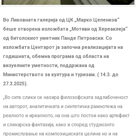
Во Ликовната галерија од ЦК „Марко Цепенков“
беше отворена изложбата „Мотиви од Хереаклеја“
од битолскиот уметник Панде Петровски. Со
изложбата Центарот ја започна реализацијата на
годишната, обемна програма од областа на
визуелните уметности, поддржана од
Министерството за култура и туризам. ( 14.3. до
27.3.2025).
„Во сите слики се наѕира филозофската задлабоченост
на авторот, аналитичката и синтетичка рамнотежа на
реалното и иреалното, на она што постои како артефакт
и сликарска фантазија, како и според студиознто
промислување на композициската целина но и на