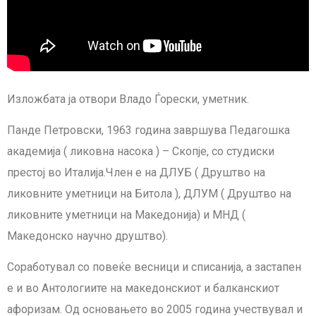
Изложбата ја отвори Владо Ѓорески, уметник.
Панде Петровски, 1963 година завршува Педагошка
академија ( ликовна насока ) – Скопје, со студиски
престој во Италија.Член е на ДЛУБ ( Друштво на
ликовните уметници на Битола ), ДЛУМ ( Друштво на
ликовните уметници на Македонија) и МНД (
Македонско научно друштво).
Соработувал со повеќе весници и списанија, а застапен
е и во Антологиите на македонскиот и балканскиот
афоризам. Од основањето во 2005 година учествувал и