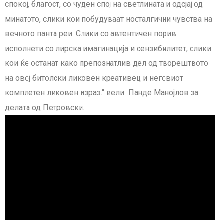
спокој, благост, со чуден спој на светлината и одсјај од
минатото, слики кои побудуваат носталгични чувства на
вечното панта реи. Слики со автентичен порив
исполнети со лирска имагинација и сензибилитет, слики
кои ќе останат како препознатлив дел од творештвото
на овој битолски ликовен креативец и неговиот
комплетен ликовен израз.“ вели Панде Манојлов за
делата од Петровски.