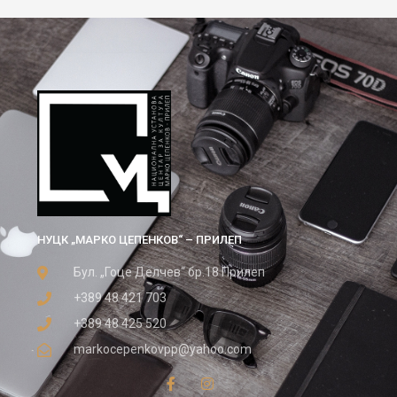
НУЦК „МАРКО ЦЕПЕНКОВ“ – ПРИЛЕП
Бул. „Гоце Делчев“ бр.18 Прилеп
+389 48 421 703
+389 48 425 520
markocepenkovpp@yahoo.com