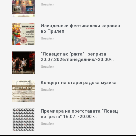
Повеќе »
Илинденски фестивалски караван
во Прилеп!
Повеќе »
“Ловецот во ‘ржта” -реприза
20.07.2026/понеделник/-20.00ч.
Повеќе »
Концерт на староградска музика
Повеќе »
Премиера на претставата “Ловец
во ‘ржта” 16.07. -20.00 ч.
Повеќе »