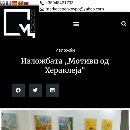
+38948421703
markocepenkovpp@yahoo.com
Изложби
Изложбата „Мотиви од
Хераклеја“