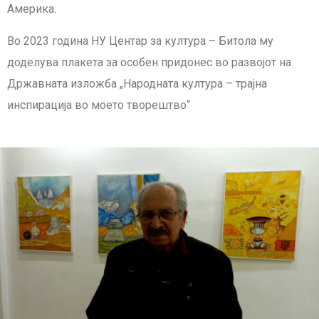
Америка.
Во 2023 година НУ Центар за култура – Битола му
доделува плакета за особен придонес во развојот на
Државната изложба „Народната култура – трајна
инспирација во моето творештво“