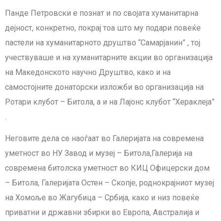
Панде Петровски е познат и по својата хуманитарна
дејност, конкретно, покрај тоа што му подари повеќе
пастели на хуманитарното друштво “Самарјанин” , тој
учествуваше и на хуманитарните акции во организација
на Македонското научно Друштво, како и на
самостојните донаторски изложби во организација на
Ротари клубот – Битола, а и на Лајонс клубот “Хераклеја”
.
Неговите дела се наоѓаат во Галеријата на современа
уметност во НУ Завод и музеј – Битола,Галерија на
современа битолска уметност во КИЦ Офицерски дом
– Битола, Галеријата Остен – Скопје, роднокрајниот музеј
на Хомоље во Жагубица – Србија, како и низ повеќе
приватни и државни збирки во Европа, Австралија и