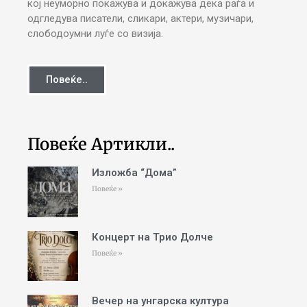
кој неуморно покажува и докажува дека раѓа и
одгледува писатели, сликари, актери, музичари,
слободоумни луѓе со визија.
Повеќе..
Повеќе Артикли..
Изложба “Дома”
Повеќе »
Концерт на Трио Долче
Повеќе »
Вечер на унгарска култура