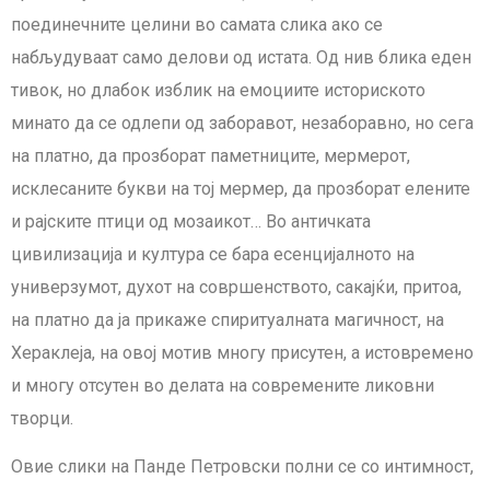
поединечните целини во самата слика ако се
набљудуваат само делови од истата. Од нив блика еден
тивок, но длабок изблик на емоциите историското
минато да се одлепи од заборавот, незаборавно, но сега
на платно, да прозборат паметниците, мермерот,
исклесаните букви на тој мермер, да прозборат елените
и рајските птици од мозаикот… Во античката
цивилизација и култура се бара есенцијалното на
универзумот, духот на совршенството, сакајќи, притоа,
на платно да ја прикаже спиритуалната магичност, на
Хераклеја, на овој мотив многу присутен, а истовремено
и многу отсутен во делата на современите ликовни
творци.
Овие слики на Панде Петровски полни се со интимност,