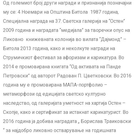
Од големиот број други награди и признанија позначајни
му се: 4 Ноември на Општина Битола 1987 година,
Специјална награда на 37. Светска галерија на “Остен”
2009 година и наградата “медијала” за творечки опус на
Ликовно книжевната колонија во вилата “Дајмонд” –
Битола 2013 година, како и неколкуте награди на
Струмичкиот фестивал за афоризам и карикатура. Во
2014 е промовирана книгата “Од активата на Панде
Петровски” од авторот Радован П. Цветковски. Во 2016
година му е промовирана МАПА-портфолио –
метаморфози од едицијата светско културно
наследство, од галеријата уметност на хартија Остен –
Скопје, како и сертификат за истакнат карикатурист. Во
2016 година ја добива наградата „ Борислав Траиковски
“ за најдобро ликовно остварување на годишната