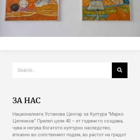
ЗА НАС
Националната Установа Центар за Култура “Марко
Цепенков“ Прилеп цели 40 – ет години го создава,
чува и негува богатото културно наследство,
вткаено во сопствениот подем, во растот на градот