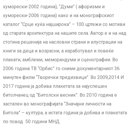
хуморески-2002 година), “Думи” ( афоризми и
хуморески-2006 година) како и на монографскиот
каталог “Срце куќа најширока” – 100 цртежи со мотиви
од старата архитектура на нашите села. Автор е и на над
стотина решенија на насловни страни и илустрации на
книги за деца и возрасни, а изработувал и повеќе
плакати, амблеми, меморандуми и сценографии. Во
2006 година ТВ “Орбис” го сними документарниот 36
минутен филм “Творечки предизвици”. Во 2009,2014 И
2017 година ја добива плакетата за најуспешен
битолчанец од “Битолски весник”. Во 2010 година е
застапен во монографијата “Значајни личности на
Битола” – култура, а истата година ја добива и плакетата
по повод 50 години МНД.