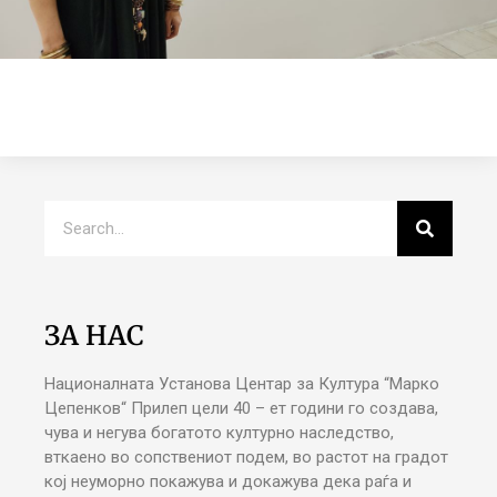
ЗА НАС
Националната Установа Центар за Култура “Марко
Цепенков“ Прилеп цели 40 – ет години го создава,
чува и негува богатото културно наследство,
вткаено во сопствениот подем, во растот на градот
кој неуморно покажува и докажува дека раѓа и