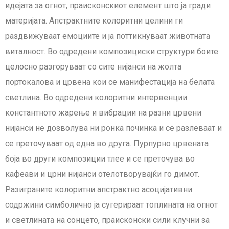
идејата за огнот, праисконскиот елемент што ја гради
материјата. Апстрактните колоритни целини ги
раздвижуваат емоциите и ја поттикнуваат животната
виталност. Во одредени композициски структури боите
целосно разгоруваат со сите нијанси на жолта
портокалова и црвена кои се манифестација на белата
светлина. Во одредени колоритни интервенции
константното жарење и вибрации на разни црвени
нијанси не дозволува ни ронка починка и се разлеваат и
се преточуваат од една во друга. Пурпурно црвената
боја во други композиции тлее и се преточува во
кафеави и црни нијанси отелотворувајќи го димот.
Разиграните колоритни апстрактно асоцијативни
содржини симболично ја сугерираат топлината на огнот
и светлината на сонцето, праисконски сили клучни за