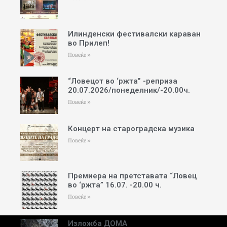
Илинденски фестивалски караван
во Прилеп!
Повеќе »
“Ловецот во ‘ржта” -реприза
20.07.2026/понеделник/-20.00ч.
Повеќе »
Концерт на староградска музика
Повеќе »
Премиера на претставата “Ловец
во ‘ржта” 16.07. -20.00 ч.
Повеќе »
Изложба ДОМА