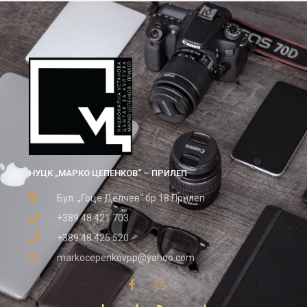
НУЦК „МАРКО ЦЕПЕНКОВ“ – ПРИЛЕП
Бул. „Гоце Делчев“ бр.18 Прилеп
+389 48 421 703
+389 48 425 520
markocepenkovpp@yahoo.com