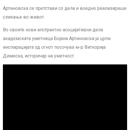
Артиновска се претстави со дела и воедно реализираше
сликање во живот.
Во своите нови апстрактно асоцијативни дела
академската уметница Бојана Артиновска ја црпи
инспирацијата од огнот посочува м-р Виткорија
Димеска, историчар на уметност.