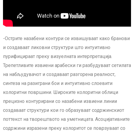
-Острите назабени контури се извишуваат како бранови
и создаваат ликовни структури што интуитивно
пурифицираат преку визуелната интерпретација.
Трепетливите извиени арабески ги разбудуваат сетилата
на набљудувачот и создаваат разгорена реалност,
синтеза на разиграни бои и интуитивно слоевити
колоритни површини. Широките колоритни облици
прецизно контурирани со назабени извиени линии
создаваат структури кои го образуваат содржинскиот
поттекст на творештвото на уметницата. Асоцијативните
содржини изразени преку колоритот се поврзуваат со