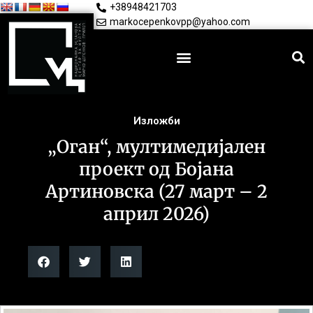
+38948421703
markocepenkovpp@yahoo.com
Изложби
„Оган“, мултимедијален
проект од Бојана
Артиновска (27 март – 2
април 2026)