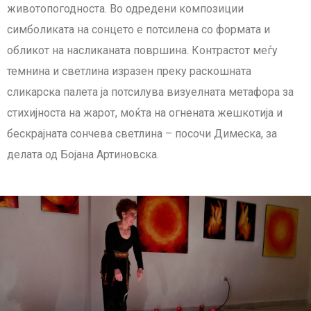
животопогодноста. Во одредени композиции
симболиката на сонцето е потсилена со формата и
обликот на насликаната површина. Контрастот меѓу
темнина и светлина изразен преку раскошната
сликарска палета ја потсилува визуелната метафора за
стихијноста на жарот, моќта на огнената жешкотија и
бескрајната сончева светлина – посочи Димеска, за
делата од Бојана Артиновска.