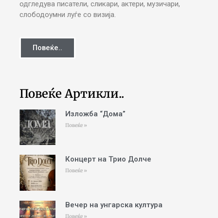
одгледува писатели, сликари, актери, музичари,
слободоумни луѓе со визија.
Повеќе..
Повеќе Артикли..
Изложба “Дома”
Повеќе »
Концерт на Трио Долче
Повеќе »
Вечер на унгарска култура
Повеќе »