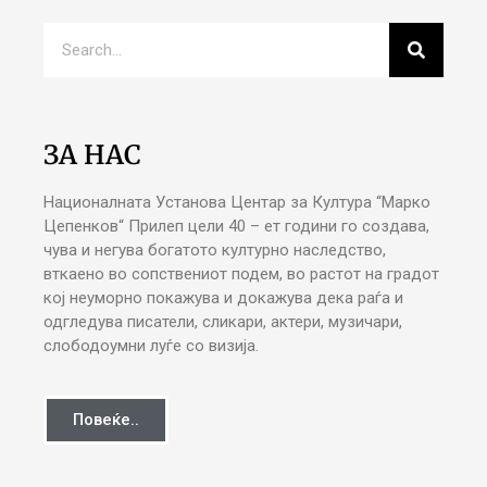
ЗА НАС
Националната Установа Центар за Култура “Марко
Цепенков“ Прилеп цели 40 – ет години го создава,
чува и негува богатото културно наследство,
вткаено во сопствениот подем, во растот на градот
кој неуморно покажува и докажува дека раѓа и
одгледува писатели, сликари, актери, музичари,
слободоумни луѓе со визија.
Повеќе..