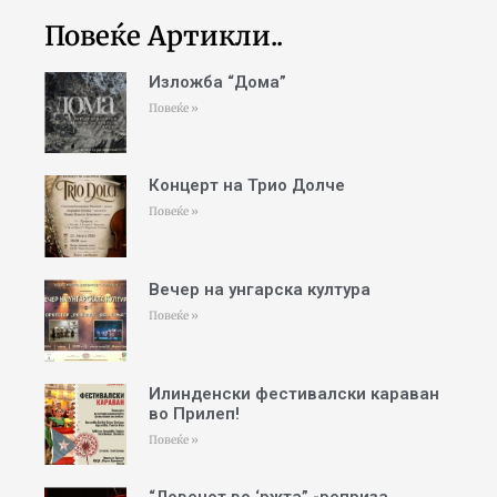
Повеќе Артикли..
Изложба “Дома”
Повеќе »
Концерт на Трио Долче
Повеќе »
Вечер на унгарска култура
Повеќе »
Илинденски фестивалски караван
во Прилеп!
Повеќе »