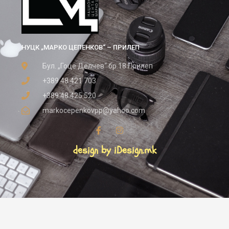
НУЦК „МАРКО ЦЕПЕНКОВ“ – ПРИЛЕП
Бул. „Гоце Делчев“ бр.18 Прилеп
+389 48 421 703
+389 48 425 520
markocepenkovpp@yahoo.com
design by iDesign.mk