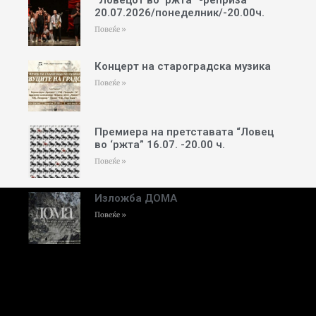
“Ловецот во ‘ржта” -реприза
20.07.2026/понеделник/-20.00ч.
Повеќе »
Концерт на староградска музика
Повеќе »
Премиера на претставата “Ловец
во ‘ржта” 16.07. -20.00 ч.
Повеќе »
Изложба ДОМА
Повеќе »