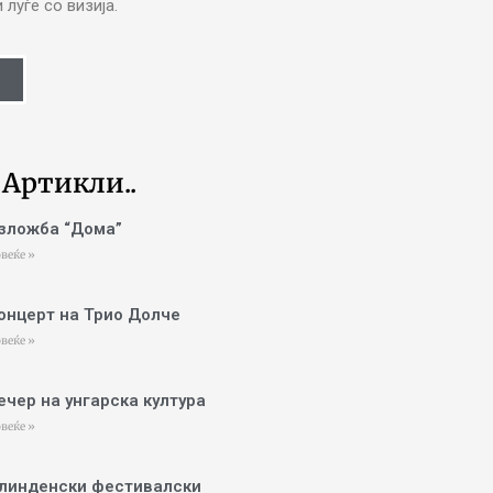
луѓе со визија.
 Артикли..
зложба “Дома”
веќе »
онцерт на Трио Долче
веќе »
ечер на унгарска култура
веќе »
линденски фестивалски