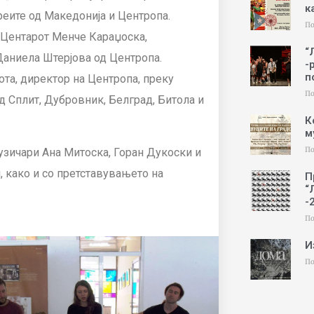
к
реите од Македонија и Центропа.
По
 Центарот Менче Караџоска,
“
 Даниела Штерјова од Центропа.
-
п
ота, директор на Центропа, преку
По
д Сплит, Дубровник, Белград, Битола и
К
м
По
узичари Ана Митоска, Горан Дукоски и
, како и со претставувањето на
П
“
-
По
И
По