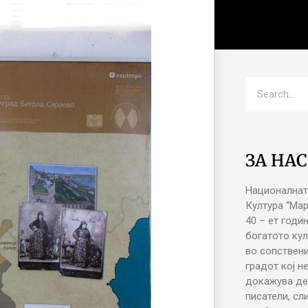
ЗА НАС
Националнат
Култура “Ма
40 – ет годи
богатото кул
во сопствени
градот кој н
докажува де
писатели, сл