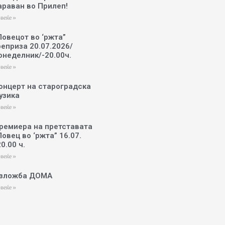
араван во Прилеп!
веќе »
Ловецот во ‘ржта”
реприза 20.07.2026/
онеделник/-20.00ч.
веќе »
онцерт на староградска
узика
веќе »
ремиера на претставата
Ловец во ‘ржта” 16.07.
20.00 ч.
веќе »
зложба ДОМА
веќе »