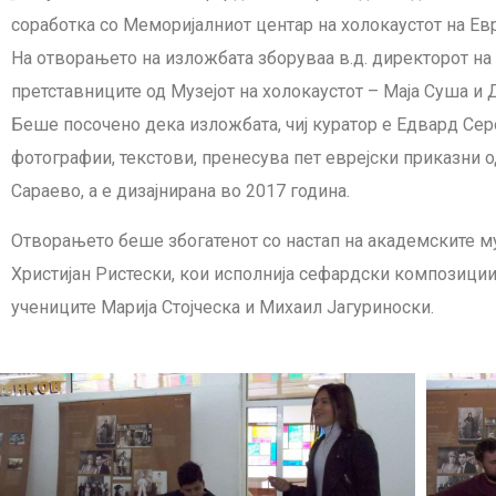
соработка со Меморијалниот центар на холокаустот на Ев
На отворањето на изложбата зборуваа в.д. директорот на
претставниците од Музејот на холокаустот – Маја Суша и
Беше посочено дека изложбата, чиј куратор е Едвард Сер
фотографии, текстови, пренесува пет еврејски приказни о
Сараево, а е дизајнирана во 2017 година.
Отворањето беше збогатенот со настап на академските м
Христијан Ристески, кои исполнија сефардски композиции
учениците Марија Стојческа и Михаил Јагуриноски.