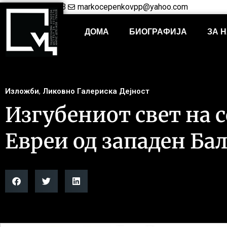
+38948421703
markocepenkovpp@yahoo.com
ДОМА
БИОГРАФИЈА
ЗА 
Изложби
,
Ликовно Галериска Дејност
Изгубениот свет на 
Евреи од западен Ба