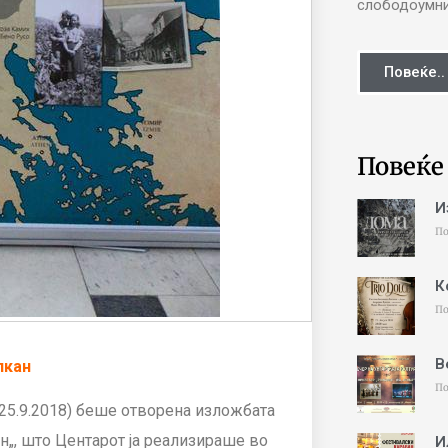
слободоумни 
Повеќе..
Повеќе
И
По
К
По
В
лкан
По
25.9.2018) беше отворена изложбата
н„, што Центарот ја реализираше во
И