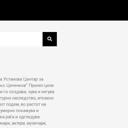
а Установа Центар за
рко Цепенков“ Прилеп цели
ни го создава, чува и негува
турно наследство, вткаено
от подем, во растот на
еуморно покажува и
ка раѓа и одгледува
икари, актери, музичари,