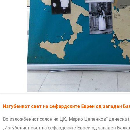
Изгубениот свет на сефардските Евреи од западен Ба
Во изложбениот салон на ЦК„ Марко Цепенков“ денеска (
„Изгубениот свет на сефардските Евреи од западен Балка