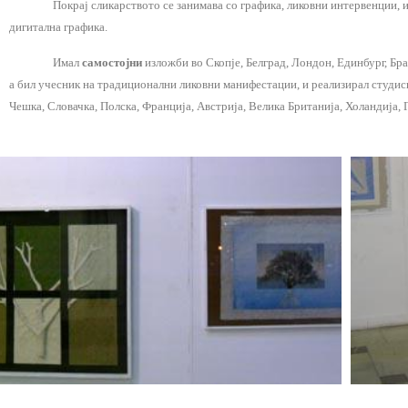
Покрај сликарството се занимава со графика, ликовни интервенции, 
дигитална графика.
Имал
самостојни
изложби во Скопје, Белград, Лондон, Единбург, Бр
а бил учесник на традиционални ликовни манифестации, и реализирал студиск
Чешка, Словачка, Полска, Франција, Австрија, Велика Британија, Холандија,