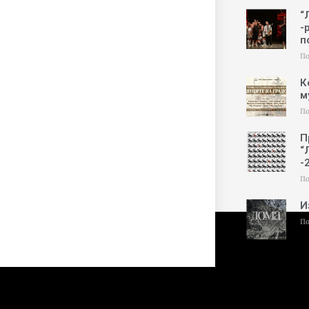
“
-
п
По
К
м
По
П
“
-
По
И
По