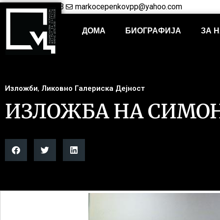
+38948421703
markocepenkovpp@yahoo.com
ДОМА
БИОГРАФИЈА
ЗА 
Изложби
,
Ликовно Галериска Дејност
ИЗЛОЖБА НА СИМО