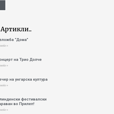
 Артикли..
зложба “Дома”
веќе »
онцерт на Трио Долче
веќе »
ечер на унгарска култура
веќе »
линденски фестивалски
араван во Прилеп!
веќе »