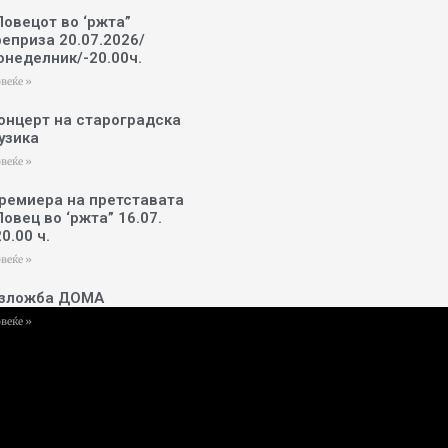
Ловецот во ‘ржта”
реприза 20.07.2026/
онеделник/-20.00ч.
веќе »
онцерт на староградска
узика
веќе »
ремиера на претставата
Ловец во ‘ржта” 16.07.
20.00 ч.
веќе »
зложба ДОМА
веќе »