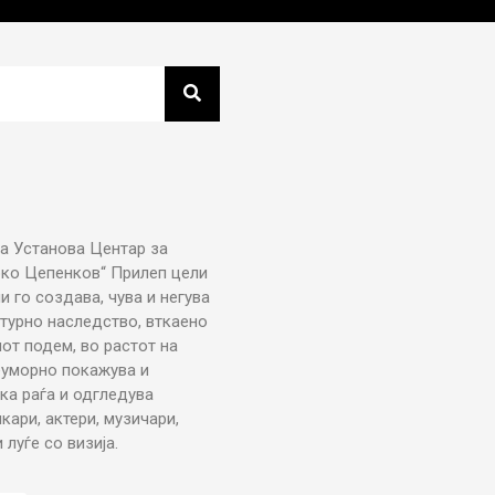
а Установа Центар за
рко Цепенков“ Прилеп цели
ни го создава, чува и негува
турно наследство, вткаено
от подем, во растот на
еуморно покажува и
ка раѓа и одгледува
икари, актери, музичари,
луѓе со визија.