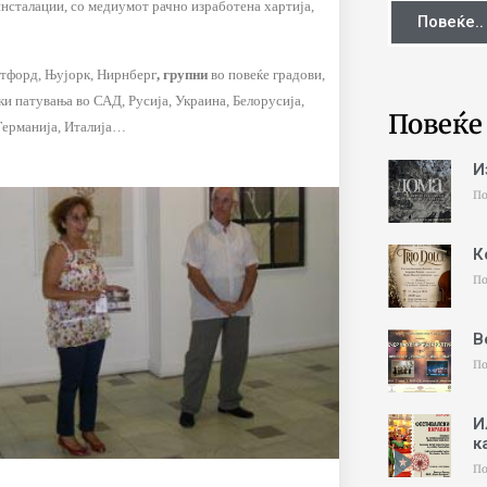
инсталации, со медиумот рачно изработена хартија,
Повеќе..
атфорд, Њујорк, Нирнберг
, групни
во повеќе градови,
и патувања во САД, Русија, Украина, Белорусија,
Повеќе
 Германија, Италија…
И
По
К
По
В
По
И
к
По