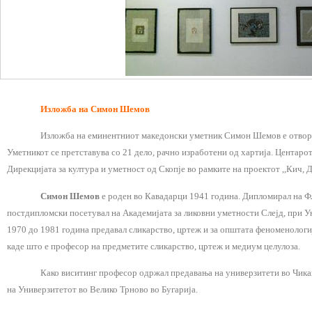
Изложба на Симон Шемов
Изложба на еминентниот македонски уметник Симон Шемов е отворен
Уметникот се претставува со 21 дело, рачно изработени од хартија. Центаро
Дирекцијата за култура и уметност од Скопје во рамките на проектот ,,Кич, Д
Симон Шемов
е роден во Кавадарци 1941 година. Дипломирал на ФЛ
постдипломски посетувал на Академијата за ликовни уметности Слејд, при У
1970 до 1981 година предавал сликарство, цртеж и за општата феноменологиј
каде што е професор на предметите сликарство, цртеж и медиум целулоза.
Како виситинг професор одржал предавања на универзитети во Чикаго
на Универзитетот во Велико Трново во Бугарија.