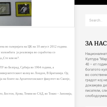
ЗА НАС
а во галеријата на ЦК на 10 август 2012 година.
т изложбата ја реализира во соработка со
Националнат
а,,Сте или не?.
Култура “Ма
40 – ет годи
У во Белград, Србија во 1964 година, а
богатото кул
ниверзитетскиот колеџ во Лондон, В.Британија. Од
во сопствени
а на боите на Архитектонскиот факултет во Скопје,
градот кој н
докажува де
писатели, сл
, Бостон, Ајова, Темпи во САД, во Токио – Јапонија,
слободоумни 