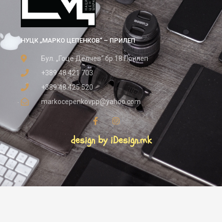
НУЦК „МАРКО ЦЕПЕНКОВ“ – ПРИЛЕП
Бул. „Гоце Делчев“ бр.18 Прилеп
+389 48 421 703
+389 48 425 520
markocepenkovpp@yahoo.com
design by iDesign.mk