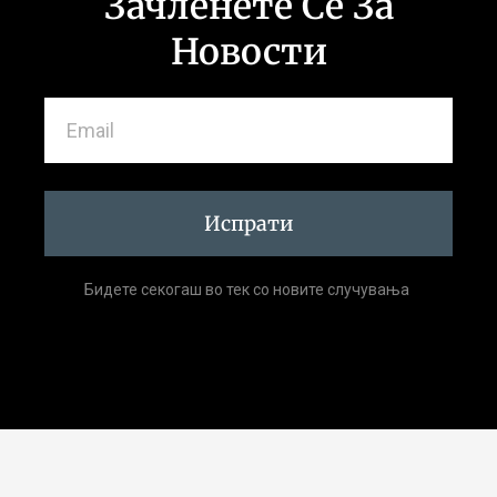
Зачленете Се За
Новости
Испрати
Бидете секогаш во тек со новите случувања