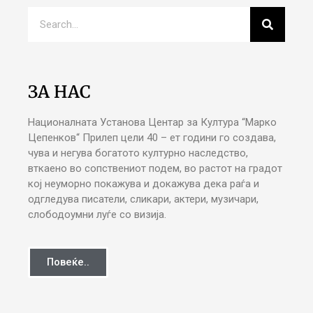
ЗА НАС
Националната Установа Центар за Култура “Марко
Цепенков“ Прилеп цели 40 – ет години го создава,
чува и негува богатото културно наследство,
вткаено во сопствениот подем, во растот на градот
кој неуморно покажува и докажува дека раѓа и
одгледува писатели, сликари, актери, музичари,
слободоумни луѓе со визија.
Повеќе..