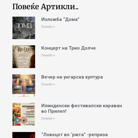
Повеќе Артикли..
Изложба “Дома”
Повеќе »
Концерт на Трио Долче
Повеќе »
Вечер на унгарска култура
Повеќе »
Илинденски фестивалски караван
во Прилеп!
Повеќе »
“Ловецот во ‘ржта” -реприза