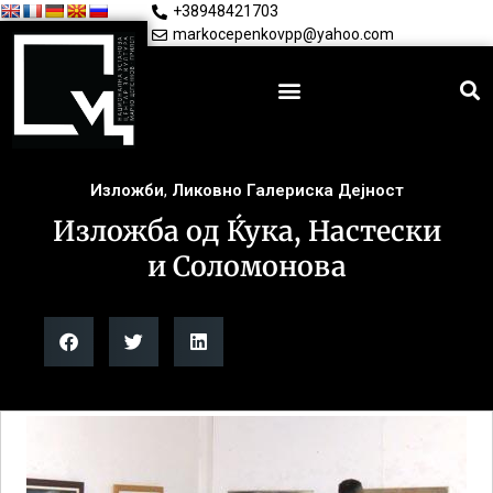
+38948421703
markocepenkovpp@yahoo.com
Изложби
,
Ликовно Галериска Дејност
Изложба од Ќука, Настески
и Соломонова