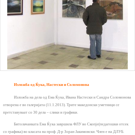
Изложба од Ќука, Настески и Соломонова
Изложба на дела од Ема Ќука, Ивана Настески и Сандра Соломонова
отворена е во галеријата (11.1.2013). Трите македонски уметници се
претставуваат со 30 дела – слики и графики.
Битолачанката Ема Ќука
завршила ФЛУ во Скопје(педагошки отсек
со графика) во класата на проф. Д-р Зоран Јакимовски. Член е на ДЛУБ.