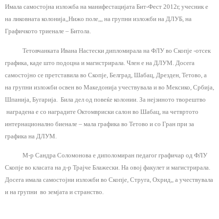
Имала самостојна изложба на манифестацијата Бит-Фест 2012г, учесник е
на ликовната колонија,,Нижо поле,,, на групни изложби на ДЛУБ, на
Графичкото триенале – Битола.
Тетовчанката Ивана Настески дипломирала на ФЛУ во Скопје -отсек
графика, каде што подоцна и магистрирала. Член е на ДЛУМ. Досега
самостојно се претставила во Скопје, Белград, Шабац, Дрезден, Тетово, а
на групни изложби освен во Македонија учествувала и во Мексико, Србија,
Шпанија, Бугарија. Била дел од повеќе колонии. За нејзиното творештво
наградена е со наградите Октомвриски салон во Шабац, на четвртото
интернационално биенале – мала графика во Тетово и со Гран при за
графика на ДЛУМ.
М-р Сандра Соломонова е диполомиран педагог графичар од ФЛУ
Скопје во класата на д-р Трајче Блажески. На овој факулет и магистрирала.
Досега имала самостојни изложби во Скопје, Струга, Охрид,, а учествувала
и на групни во земјата и странство.