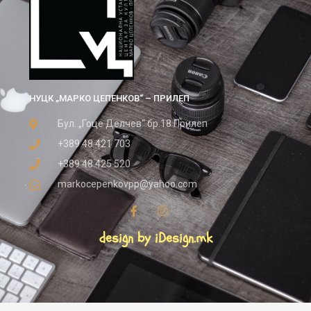
НУЦК „МАРКО ЦЕПЕНКОВ“ – ПРИЛЕП
Бул. „Гоце Делчев“ бр.18 Прилеп
+389 48 421 703
+389 48 425 520
markocepenkovpp@yahoo.com
design by iDesign.mk