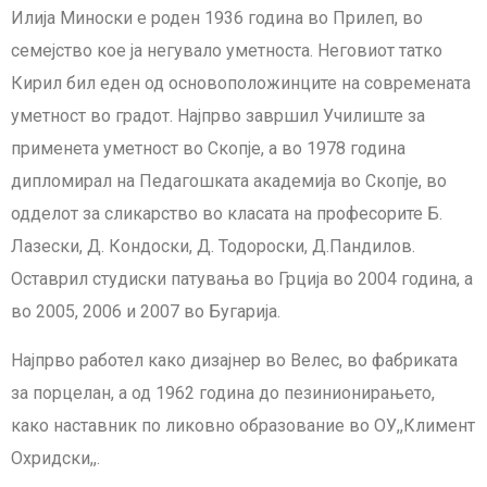
Илија Миноски е роден 1936 година во Прилеп, во
семејство кое ја негувало уметноста. Неговиот татко
Кирил бил еден од основоположинците на современата
уметност во градот. Најпрво завршил Училиште за
применета уметност во Скопје, а во 1978 година
дипломирал на Педагошката академија во Скопје, во
одделот за сликарство во класата на професорите Б.
Лазески, Д. Кондоски, Д. Тодороски, Д.Пандилов.
Оставрил студиски патувања во Грција во 2004 година, а
во 2005, 2006 и 2007 во Бугарија.
Најпрво работел како дизајнер во Велес, во фабриката
за порцелан, а од 1962 година до пезинионирањето,
како наставник по ликовно образование во ОУ,,Климент
Охридски,,.