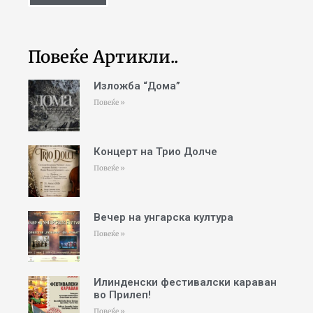
Повеќе Артикли..
Изложба “Дома”
Повеќе »
Концерт на Трио Долче
Повеќе »
Вечер на унгарска култура
Повеќе »
Илинденски фестивалски караван
во Прилеп!
Повеќе »