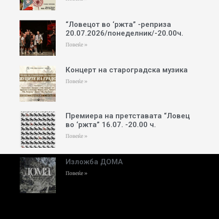
“Ловецот во ‘ржта” -реприза
20.07.2026/понеделник/-20.00ч.
Повеќе »
Концерт на староградска музика
Повеќе »
Премиера на претставата “Ловец
во ‘ржта” 16.07. -20.00 ч.
Повеќе »
Изложба ДОМА
Повеќе »