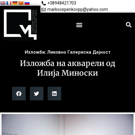
+38948421703
markocepenkovpp@yahoo.com
Изложби
,
Ликовно Галериска Дејност
Изложба на акварели од
Илија Миноски