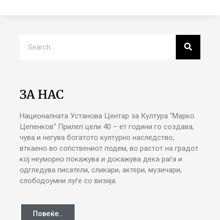
ЗА НАС
Националната Установа Центар за Култура “Марко
Цепенков“ Прилеп цели 40 – ет години го создава,
чува и негува богатото културно наследство,
вткаено во сопствениот подем, во растот на градот
кој неуморно покажува и докажува дека раѓа и
одгледува писатели, сликари, актери, музичари,
слободоумни луѓе со визија.
Повеќе..