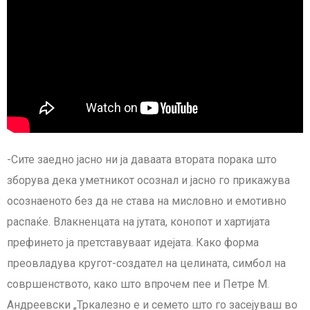
-Сите заедно јасно ни ја даваата втората порака што
зборува дека уметникот осознал и јасно го прикажува
осознаеното без да не става на мисловно и емотивно
распаќе. Влакненцата на јутата, конопот и хартијата
префинето ја претставуваат идејата. Како форма
преовладува кругот-создател на целината, симбол на
совршенството, како што впрочем пее и Петре М.
Андреевски „Тркалезно е и семето што го засејуваш во