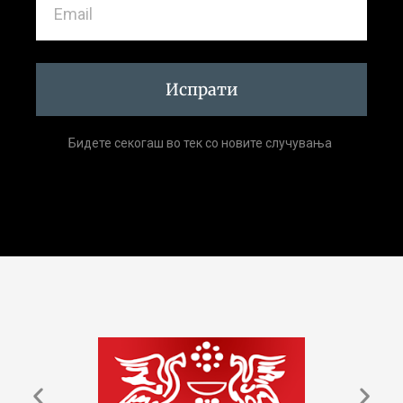
Испрати
Бидете секогаш во тек со новите случувања