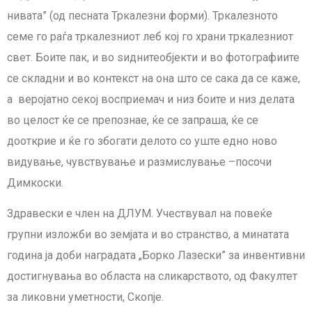
нивата” (од песната Тркалезни форми). Тркалезното
семе го раѓа тркалезниот леб кој го храни тркалезниот
свет. Боите пак, и во ѕиднитеобјекти и во фотографиите
се складни и во контекст на она што се сака да се каже,
а веројатно секој восприемач и низ боите и низ делата
во целост ќе се препознае, ќе се запраша, ќе се
дооткрие и ќе го збогати делото со уште едно ново
видување, чувствување и размислување –посочи
Димкоски.
Здравески е член на ДЛУМ. Учествувал на повеќе
групни изложби во земјата и во странство, а минатата
година ја доби наградата „Борко Лазески” за инвентивни
достигнувања во областа на сликарството, од Факултет
за ликовни уметности, Скопје.