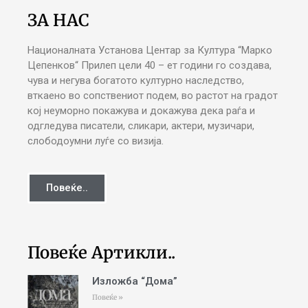
ЗА НАС
Националната Установа Центар за Култура “Марко
Цепенков“ Прилеп цели 40 – ет години го создава,
чува и негува богатото културно наследство,
вткаено во сопствениот подем, во растот на градот
кој неуморно покажува и докажува дека раѓа и
одгледува писатели, сликари, актери, музичари,
слободоумни луѓе со визија.
Повеќе..
Повеќе Артикли..
Изложба “Дома”
Повеќе »