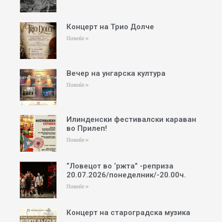
Концерт на Трио Долче
Повеќе »
Вечер на унгарска култура
Повеќе »
Илинденски фестивалски караван
во Прилеп!
Повеќе »
“Ловецот во ‘ржта” -реприза
20.07.2026/понеделник/-20.00ч.
Повеќе »
Концерт на староградска музика