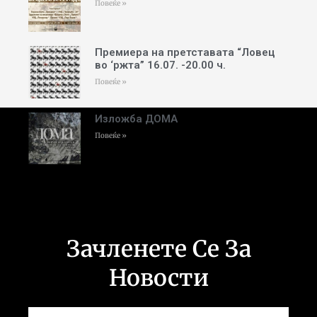
Повеќе »
Премиера на претставата “Ловец
во ‘ржта” 16.07. -20.00 ч.
Повеќе »
Изложба ДОМА
Повеќе »
Зачленете Се За
Новости