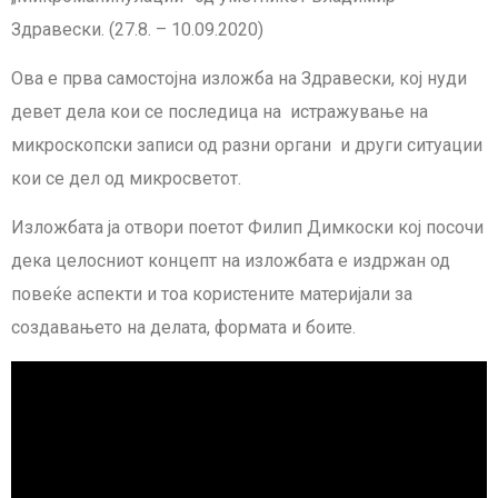
Здравески. (27.8. – 10.09.2020)
Ова е прва самостојна изложба на Здравески, кој нуди
девет дела кои се последица на истражување на
микроскопски записи од разни органи и други ситуации
кои се дел од микросветот.
Изложбата ја отвори поетот Филип Димкоски кој посочи
дека целосниот концепт на изложбата е издржан од
повеќе аспекти и тоа користените материјали за
создавањето на делата, формата и боите.