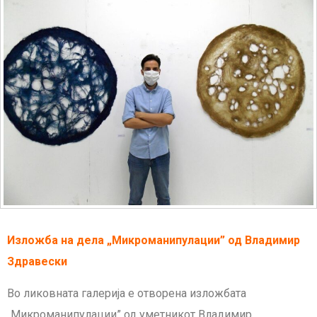
Изложба на дела „Микроманипулации” од Владимир
Здравески
Во ликовната галерија е отворена изложбата
„Микроманипулации” од уметникот Владимир