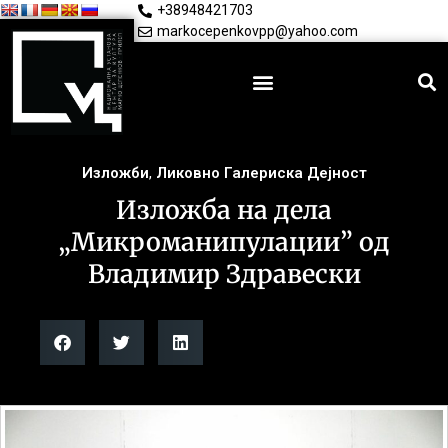
+38948421703
markocepenkovpp@yahoo.com
Изложби
,
Ликовно Галериска Дејност
Изложба на дела
„Микроманипулации” од
Владимир Здравески