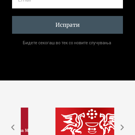
Испрати
Бидете секогаш во тек со новите случувања