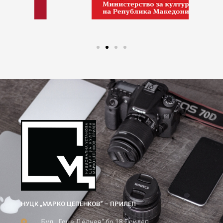
НУЦК „МАРКО ЦЕПЕНКОВ“ – ПРИЛЕП
Бул. „Гоце Делчев“ бр.18 Прилеп