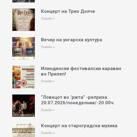
Концерт на Трио Долче
Повеќе »
Вечер на унгарска култура
Повеќе »
Илинденски фестивалски караван
во Прилеп!
Повеќе »
“Ловецот во ‘ржта” -реприза
20.07.2026/понеделник/-20.00ч.
Повеќе »
Концерт на староградска музика
Повеќе »