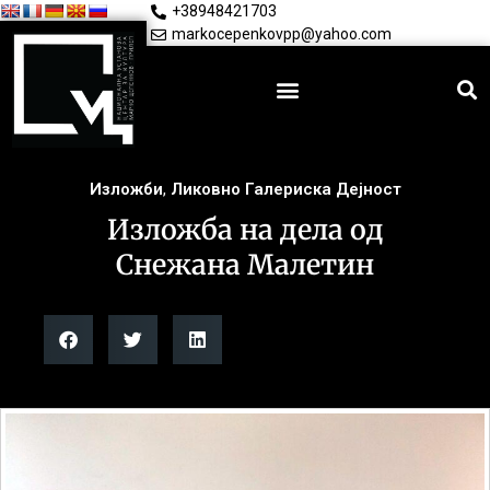
+38948421703
markocepenkovpp@yahoo.com
Изложби
,
Ликовно Галериска Дејност
Изложба на дела од
Снежана Малетин