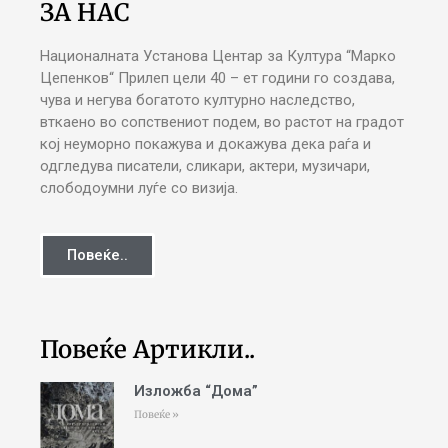
ЗА НАС
Националната Установа Центар за Култура “Марко
Цепенков“ Прилеп цели 40 – ет години го создава,
чува и негува богатото културно наследство,
вткаено во сопствениот подем, во растот на градот
кој неуморно покажува и докажува дека раѓа и
одгледува писатели, сликари, актери, музичари,
слободоумни луѓе со визија.
Повеќе..
Повеќе Артикли..
Изложба “Дома”
Повеќе »