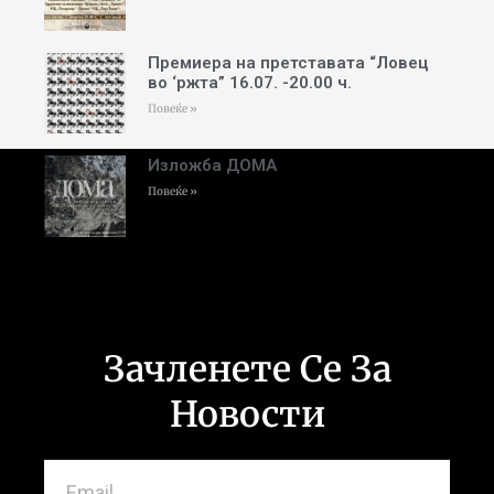
Премиера на претставата “Ловец
во ‘ржта” 16.07. -20.00 ч.
Повеќе »
Изложба ДОМА
Повеќе »
Зачленете Се За
Новости