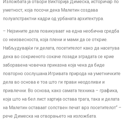
Изложбата ја отвори Викторија Димеска, историчар по
уметност, која посочи дека Малетин создава
полуапстрактни кадри од урбаната архитектура.
– Нејзините дела повикуваат на една необична средба
со неизвесноста, која плени и мами да се открие.
Набљудувајќи ги делата, посетителот како да насетува
дека во сокриеното сокаче позади зградата се крие
заборавена човечка приказна која чека да биде
повторно сослушана.Игривата природа на уметничките
дела во основа е тоа што ги прави неодоливи и
привлечни. Во основа, како самата техника – графика,
која што на бел лист хартија остава трага, така и делата
на Малетин оставаат сопствен печат врз посетителот“ –
рече Димеска на отвора
њето на изложбата.