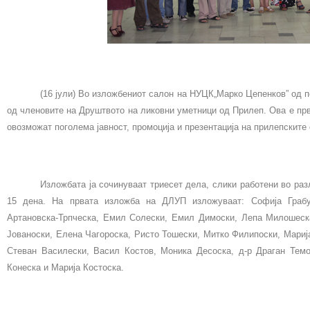
(16 јули) Во изложбениот салон на НУЦК„Марко Цепенков” од п
од членовите на Друштвото на ликовни уметници од Прилеп. Ова е прв
овозможат поголема јавност, промоција и презентација на прилепските 
Изложбата ја сочинуваат триесет дела, слики работени во раз
15 дена. На првата изложба на ДЛУП изложуваат: Софија Грабул
Артановска-Трпческа, Емил Солески, Емил Димоски, Лепа Милошеска
Јованоски, Елена Чагороска, Ристо Тошески, Митко Филипоски, Марија
Стеван Василески, Васил Костов, Моника Десоска, д-р Драган Темо
Конеска и Марија Костоска.