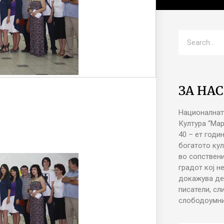
ЗА НАС
Националнат
Култура “Ма
40 – ет годи
богатото кул
во сопствени
градот кој н
докажува де
писатели, сл
слободоумни 