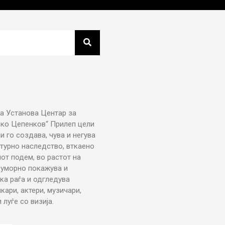
а Установа Центар за
рко Цепенков“ Прилеп цели
ни го создава, чува и негува
турно наследство, вткаено
от подем, во растот на
еуморно покажува и
ка раѓа и одгледува
икари, актери, музичари,
луѓе со визија.