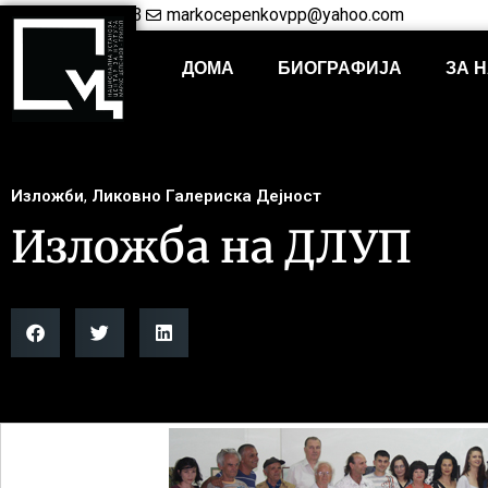
+38948421703
markocepenkovpp@yahoo.com
ДОМА
БИОГРАФИЈА
ЗА 
Изложби
,
Ликовно Галериска Дејност
Изложба на ДЛУП