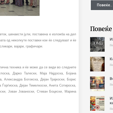
Повеќе..
Повеќе
еток, шенаести јули, поставена е изложба на дел
И
ата од неколкуте поставки кои ќе следуваат и ќе
По
сликари, вајари, графичари.
К
По
лична техника и ќе може да се види во следните
оска, Дарко Талески, Маја Најдоска, Бојана
В
, Александра Богоеска, Дејан Трајкоски, Борис
По
 Ѓорѓиоска, Дејан Темелкоски, Анита Сотироска,
ски, Јован Јованоски, Стеван Боцески, Марина
И
к
По