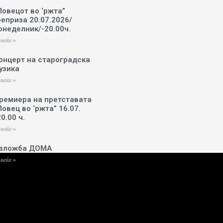
Ловецот во ‘ржта”
реприза 20.07.2026/
онеделник/-20.00ч.
веќе »
онцерт на староградска
узика
веќе »
ремиера на претставата
Ловец во ‘ржта” 16.07.
20.00 ч.
веќе »
зложба ДОМА
веќе »