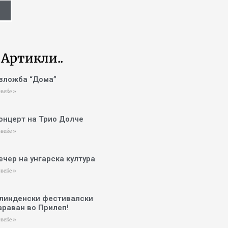
 Артикли..
зложба “Дома”
веќе »
онцерт на Трио Долче
веќе »
ечер на унгарска култура
веќе »
линденски фестивалски
араван во Прилеп!
веќе »