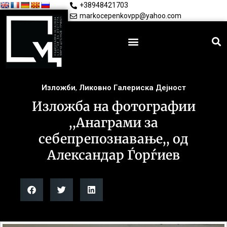
+38948421703
markocepenkovpp@yahoo.com
Изложби
,
Ликовно Галериска Дејност
Изложба на фотографии
,,Анаграми за
себепрепознавање,, од
Александар Ѓорѓиев