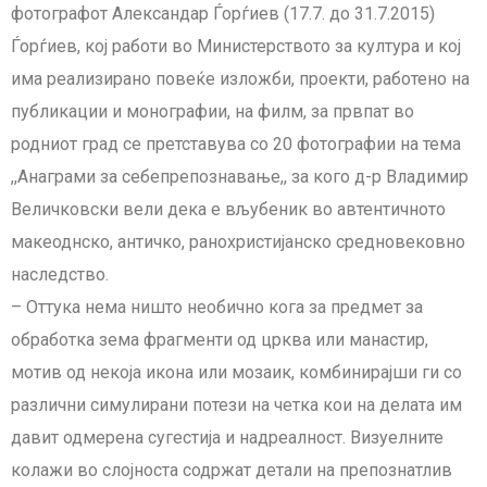
фотографот Александар Ѓорѓиев (17.7. до 31.7.2015)
Ѓорѓиев, кој работи во Министерството за култура и кој
има реализирано повеќе изложби, проекти, работено на
публикации и монографии, на филм, за првпат во
родниот град се претставува со 20 фотографии на тема
,,Анаграми за себепрепознавање,, за кого д-р Владимир
Величковски вели дека е вљубеник во автентичното
макеоднско, античко, ранохристијанско средновековно
наследство.
– Оттука нема ништо необично кога за предмет за
обработка зема фрагменти од црква или манастир,
мотив од некоја икона или мозаик, комбинирајши ги со
различни симулирани потези на четка кои на делата им
давит одмерена сугестија и надреалност. Визуелните
колажи во слојноста содржат детали на препознатлив