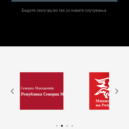
Бидете секогаш во тек со новите случувања