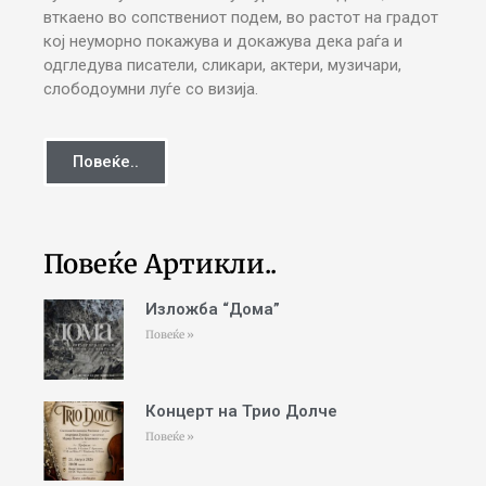
вткаено во сопствениот подем, во растот на градот
кој неуморно покажува и докажува дека раѓа и
одгледува писатели, сликари, актери, музичари,
слободоумни луѓе со визија.
Повеќе..
Повеќе Артикли..
Изложба “Дома”
Повеќе »
Концерт на Трио Долче
Повеќе »