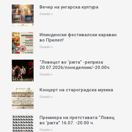
Вечер на унгарска култура
Повеќе »
Илинденски фестивалски караван
во Прилеп!
Повеќе »
“Ловецот во ‘ржта” -реприза
20.07.2026/понеделник/-20.00ч.
Повеќе »
Концерт на староградска музика
Повеќе »
Премиера на претставата “Ловец
во ‘ржта” 16.07. -20.00 ч.
Повеќе »