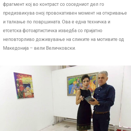
фрагмент кој во контраст со соседниот дел го
предизвикува оној провокативен момент на откривање
и талкање по површината. Ова е една техничка и
етсетска фотоартистичка изведба со пријатно
неповторливо доживување на сликите на мотивите од
Македонија – вели Величковски.