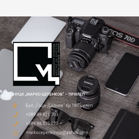
НУЦК „МАРКО ЦЕПЕНКОВ“ – ПРИЛЕП
Бул. „Гоце Делчев“ бр.18 Прилеп
+389 48 421 703
+389 48 425 520
markocepenkovpp@yahoo.com