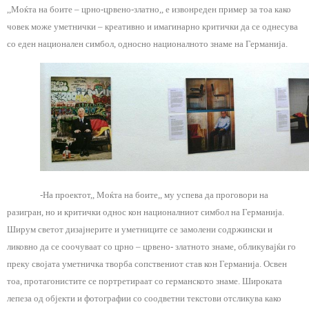
,,Моќта на боите – црно-црвено-златно,, е извонреден пример за тоа како
човек може уметнички – креативно и имагинарно критички да се однесува
со еден национален симбол, односно националното знаме на Германија.
-На проектот,, Моќта на боите,, му успева да проговори на
разигран, но и критички однос кон националниот симбол на Германија.
Ширум светот дизајнерите и уметниците се замолени содржински и
ликовно да се соочуваат со црно – црвено- златното знаме, обликувајќи го
преку својата уметничка творба сопствениот став кон Германија. Освен
тоа, протагонистите се портретираат со германското знаме. Широката
лепеза од објекти и фотографии со соодветни текстови отсликува како