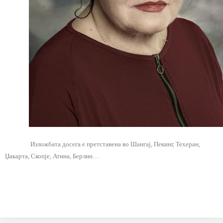
Изложбата досега е претставена во Шангај, Пекинг, Техеран,
Џакарта, Скопје, Атина, Берлин…