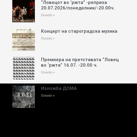
“Ловецот во ‘ржта” -реприза
20.07.2026/понеделник/-20.00ч.
Повеќе »
Концерт на староградска музика
Повеќе »
Премиера на претставата “Ловец
во ‘ржта” 16.07. -20.00 ч.
Повеќе »
Изложба ДОМА
Повеќе »