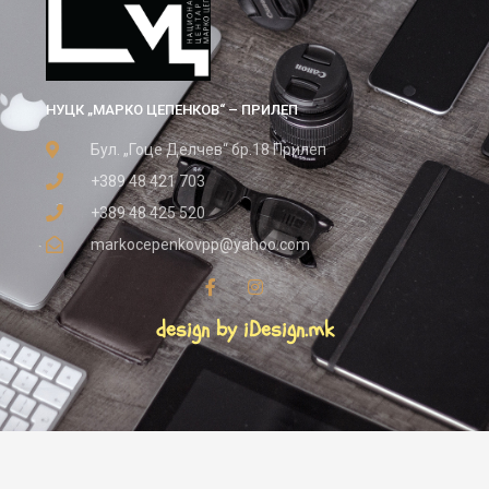
НУЦК „МАРКО ЦЕПЕНКОВ“ – ПРИЛЕП
Бул. „Гоце Делчев“ бр.18 Прилеп
+389 48 421 703
+389 48 425 520
markocepenkovpp@yahoo.com
design by iDesign.mk