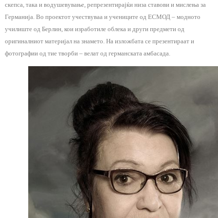
скепса, така и водушевување, репрезентирајќи низа ставови и мислења за
Германија. Во проектот учествуваа и учениците од ЕСМОД – модното
училиште од Берлин, кои изработиле облека и други предмети од
оригиналниот материјал на знамето. На изложбата се презентираат и
фотографии од тие творби – велат од германската амбасада.