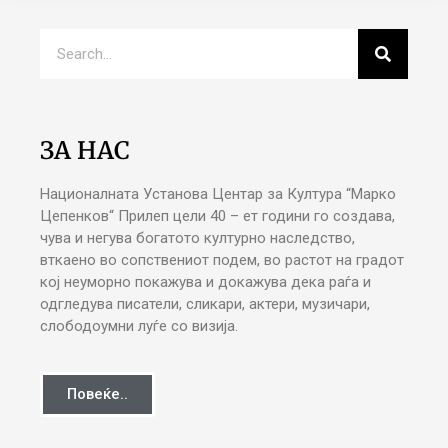
ЗА НАС
Националната Установа Центар за Култура “Марко
Цепенков“ Прилеп цели 40 – ет години го создава,
чува и негува богатото културно наследство,
вткаено во сопствениот подем, во растот на градот
кој неуморно покажува и докажува дека раѓа и
одгледува писатели, сликари, актери, музичари,
слободоумни луѓе со визија.
Повеќе..