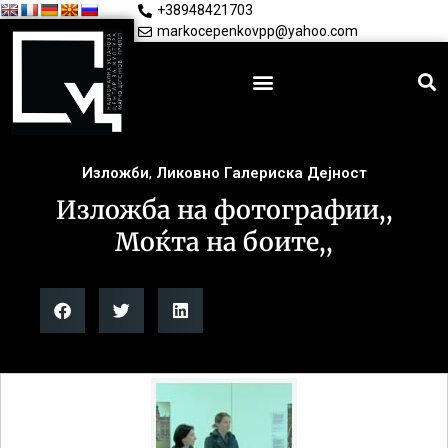
+38948421703
markocepenkovpp@yahoo.com
Изложби
,
Ликовно Галериска Дејност
Изложба на фотографии,,
Моќта на боите,,