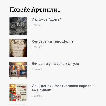
Повеќе Артикли..
Изложба “Дома”
Повеќе »
Концерт на Трио Долче
Повеќе »
Вечер на унгарска култура
Повеќе »
Илинденски фестивалски караван
во Прилеп!
Повеќе »