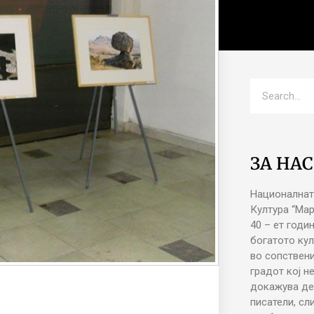
ЗА НАС
Националнат
Култура “Ма
40 – ет годи
богатото кул
во сопствени
градот кој н
докажува де
писатели, сл