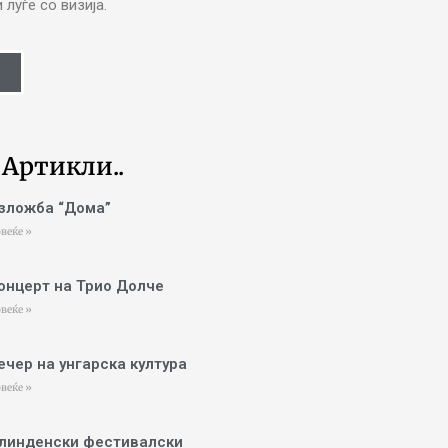
луѓе со визија.
 Артикли..
зложба “Дома”
веќе »
онцерт на Трио Долче
веќе »
ечер на унгарска култура
веќе »
линденски фестивалски