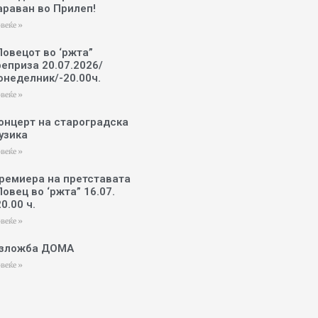
араван во Прилеп!
веќе »
Ловецот во ‘ржта”
реприза 20.07.2026/
онеделник/-20.00ч.
веќе »
онцерт на староградска
узика
веќе »
ремиера на претставата
Ловец во ‘ржта” 16.07.
20.00 ч.
веќе »
зложба ДОМА
веќе »