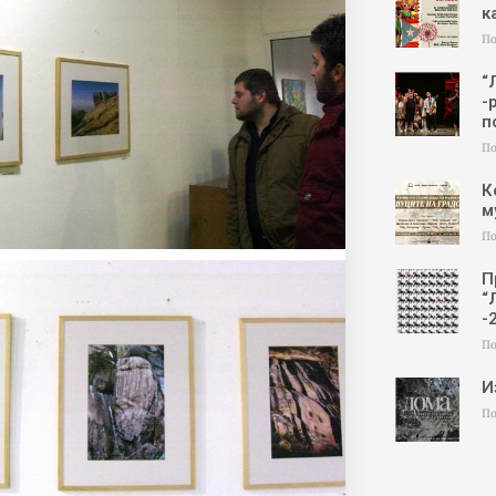
к
По
“
-
п
По
К
м
По
П
“
-
По
И
По