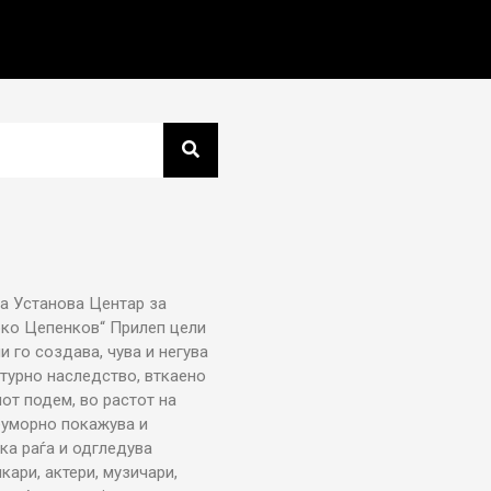
а Установа Центар за
рко Цепенков“ Прилеп цели
ни го создава, чува и негува
турно наследство, вткаено
от подем, во растот на
еуморно покажува и
ка раѓа и одгледува
икари, актери, музичари,