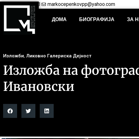
+38948421703
markocepenkovpp@yahoo.com
ДОМА
БИОГРАФИЈА
ЗА 
Изложби
,
Ликовно Галериска Дејност
Изложба на фотогра
Ивановски