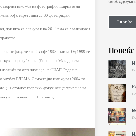
слободоумни 
е отворена изложба на фотографии ,,Карпите на
лема, кој с епретстави со 30 фотографии.
Повеќе..
, при што се очекува и во 2014 г. да се реализираат
странство.
Повеќе
ничкиот факултет во Скопје 1993 година. Од 1999 се
ествува на републички (Денови на Македонска
И
и изложби во организација на ФИАП. Редовно
По
о-клубот ЕЛЕМА. Самостојно изложувал 2004 во
К
кавец’. Неговиот творечки фокус концентриран е на
По
ражува природата на Трескавец.
В
По
И