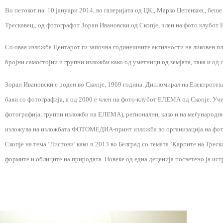
Во петокот на 10 јануари 2014, во галеријата од ЦК,, Марко Цепенков,, беш
Трескавец,, од фотографот Зоран Ивановски од Скопје, член на фото клубот Е
Со оваа изложба Центарот ги започна годинешните активности на ликовен план
бројни самостојни и групни изложби како од уметници од земјата, така и од 
Зоран Ивановски е роден во Скопје, 1969 година. Дипломирал на Електротех
бави со фотографија, а од 2000 е член на фото-клубот ЕЛЕМА од Скопје. Уч
фотографија, групни изложби на ЕЛЕМА), регионални, како и на меѓународн
изложува на изложбата ФОТОМЕДИА-принт изложба во организација на фот
Скопје на тема ‘Листови’ како и 2013 во Белград со темата ‘Карпите на Трес
формите и облиците на природата. Повеќе од една деценија посветено ја ист