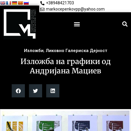
+38948421703
markocepenkovpp@yahoo.com
Изложби
,
Ликовно Галериска Дејност
Изложба на графики од
Андријана Мациев