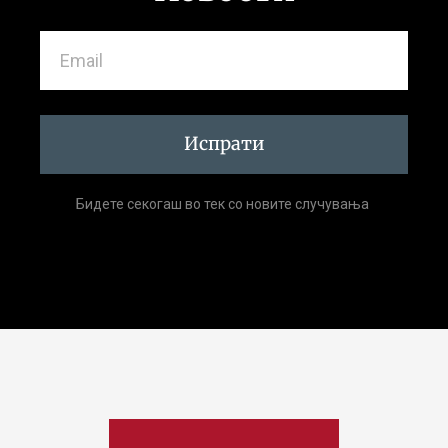
Испрати
Бидете секогаш во тек со новите случувања