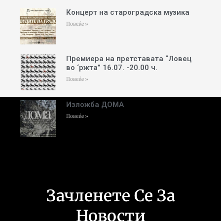
Концерт на староградска музика
Повеќе »
Премиера на претставата “Ловец
во ‘ржта” 16.07. -20.00 ч.
Повеќе »
Изложба ДОМА
Повеќе »
Зачленете Се За
Новости