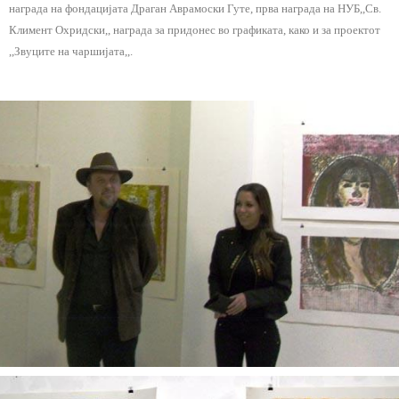
награда на фондацијата Драган Аврамоски Гуте, прва награда на НУБ,,Св.
Климент Охридски,, награда за придонес во графиката, како и за проектот
,,Звуците на чаршијата,,.