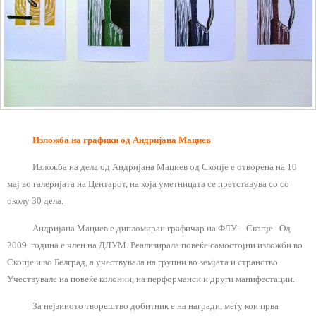
Изложба на графики од Андријана Мациев
Изложба на дела од Андријана Мациев од Скопје е отворена на 10
мај во галеријата на Центарот, на која уметницата се претставува со со
околу 30 дела.
Андријана Мациев е дипломиран графичар на ФЛУ – Скопје. Од
2009 година е член на ДЛУМ. Реализирала повеќе самостојни изложби во
Скопје и во Белград, а учествувала на групни во земјата и странство.
Учествувале на повеќе колонии, на перформанси и други манифестации.
За нејзиното творештво добитник е на награди, меѓу кои прва