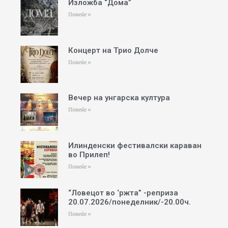
Изложба “Дома”
Повеќе »
Концерт на Трио Долче
Повеќе »
Вечер на унгарска култура
Повеќе »
Илинденски фестивалски караван
во Прилеп!
Повеќе »
“Ловецот во ‘ржта” -реприза
20.07.2026/понеделник/-20.00ч.
Повеќе »