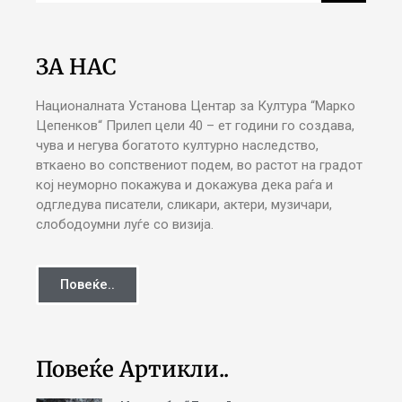
ЗА НАС
Националната Установа Центар за Култура “Марко
Цепенков“ Прилеп цели 40 – ет години го создава,
чува и негува богатото културно наследство,
вткаено во сопствениот подем, во растот на градот
кој неуморно покажува и докажува дека раѓа и
одгледува писатели, сликари, актери, музичари,
слободоумни луѓе со визија.
Повеќе..
Повеќе Артикли..