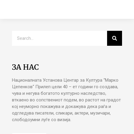
ЗА НАС
Националната Установа Центар за Култура “Марко
Цепенков“ Прилеп цели 40 – ет години го создава,
чува и негува богатото културно наследство,
вткаено во сопствениот подем, во растот на градот
кој неуморно покажува и докажува дека раѓа и
одгледува писатели, сликари, актери, музичари,
слободоумни луѓе со визија.