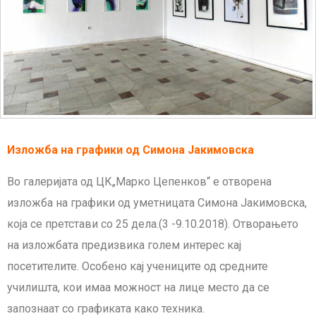
Изложба на графики од Симона Јакимовска
Во галеријата од ЦК„Марко Цепенков“ е отворена
изложба на графики од уметницата Симона Јакимовска,
која се претстави со 25 дела.(3 -9.10.2018). Отворањето
на изложбата предизвика голем интерес кај
посетителите. Особено кај учениците од средните
училишта, кои имаа можност на лице место да се
запознаат со графиката како техника.