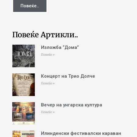
Повеќе..
Повеќе Артикли..
Изложба “Дома”
Повеќе »
Концерт на Трио Долче
Повеќе »
Вечер на унгарска култура
Повеќе »
Илинденски фестивалски караван