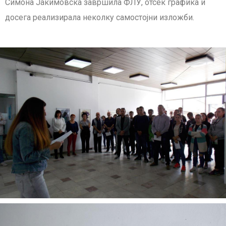
Симона Јакимовска завршила ФЛУ, отсек графика и
досега реализирала неколку самостојни изложби.