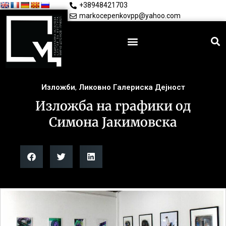
+38948421703
markocepenkovpp@yahoo.com
Изложби
,
Ликовно Галериска Дејност
Изложба на графики од
Симона Јакимовска