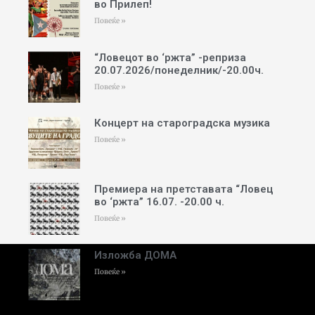
во Прилеп!
Повеќе »
“Ловецот во ‘ржта” -реприза
20.07.2026/понеделник/-20.00ч.
Повеќе »
Концерт на староградска музика
Повеќе »
Премиера на претставата “Ловец
во ‘ржта” 16.07. -20.00 ч.
Повеќе »
Изложба ДОМА
Повеќе »