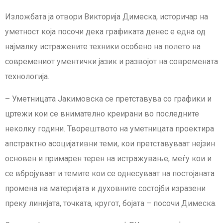
Изложбата ја отвори Викторија Димеска, историчар на
уметност која посочи дека графиката денес е една од
најмалку истражените техники особено на полето на
современиот ументички јазик и развојот на современата
технологија.
– Уметницата Јакимовска се претставува со графики и
цртежи кои се внимателно креирани во последните
неколку години. Творештвото на уметницата проектира
апстрактно асоцијативни теми, кои претставуваат нејзин
основен и примарен терен на истражување, меѓу кои и
се вбројуваат и темите кои се однесуваат на постојаната
промена на материјата и духовните состојби изразени
преку линијата, точката, кругот, бојата – посочи Димеска.