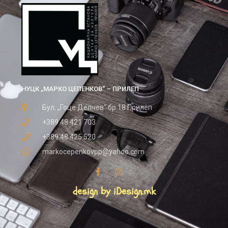
НУЦК „МАРКО ЦЕПЕНКОВ“ – ПРИЛЕП
Бул. „Гоце Делчев“ бр.18 Прилеп
+389 48 421 703
+389 48 425 520
markocepenkovpp@yahoo.com
design by iDesign.mk