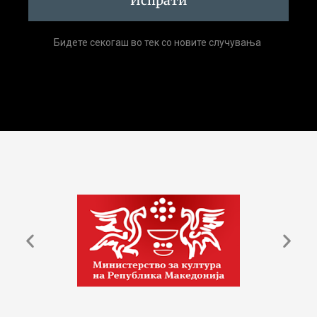
Испрати
Бидете секогаш во тек со новите случувања