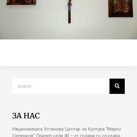
ЗА НАС
Националната Установа Центар за Култура “Марко
Цепенков“ Прилеп цели 40 – ет години го создава,