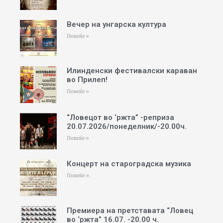
Вечер на унгарска култура
Повеќе »
Илинденски фестивалски караван
во Прилеп!
Повеќе »
“Ловецот во ‘ржта” -реприза
20.07.2026/понеделник/-20.00ч.
Повеќе »
Концерт на староградска музика
Повеќе »
Премиера на претставата “Ловец
во ‘ржта” 16.07. -20.00 ч.