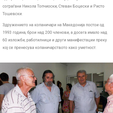
сограѓани Никола Топчиоски, Стеван Боцески и Ристо
Тошевски.
Здружението на копаничари на Македонија постои од
1993 година, брои над 200 членови, а досега имало над
60 изложби, работилници и други манифестации преку
кој се пренесува копаничарството како уметност.