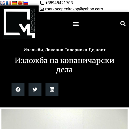
+38948421703
markocepenkovpp@yahoo.com
Изложби
,
Ликовно Галериска Дејност
Изложба на копаничарски
дела