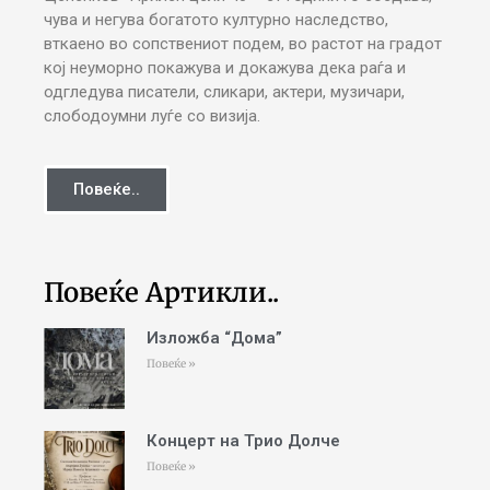
чува и негува богатото културно наследство,
вткаено во сопствениот подем, во растот на градот
кој неуморно покажува и докажува дека раѓа и
одгледува писатели, сликари, актери, музичари,
слободоумни луѓе со визија.
Повеќе..
Повеќе Артикли..
Изложба “Дома”
Повеќе »
Концерт на Трио Долче
Повеќе »