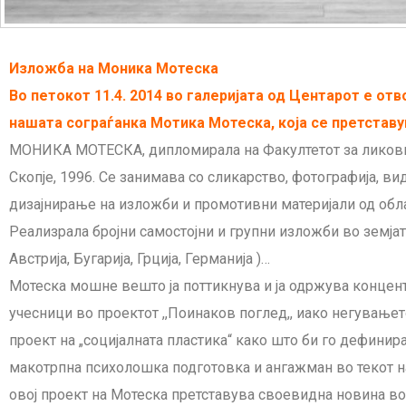
Изложба на Моника Мотеска
Во петокот 11.4. 2014 во галеријата од Центарот е от
нашата сограѓанка Мотика Мотеска, која се претставу
МОНИКА МОТЕСКА, дипломирала на Факултетот за ликовн
Скопје, 1996. Се занимава со сликарство, фотографија, ви
дизајнирање на изложби и промотивни материјали од обла
Реализрала бројни самостојни и групни изложби во земјата 
Австрија, Бугарија, Грција, Германија )…
Мотеска мошне вешто ја поттикнува и ја одржува концент
учесници во проектот ,,Поинаков поглед,, иако негувањет
проект на „социјалната пластика“ како што би го дефинир
макотрпна психолошка подготовка и ангажман во текот на
овој проект на Мотеска претставува своевидна новина во