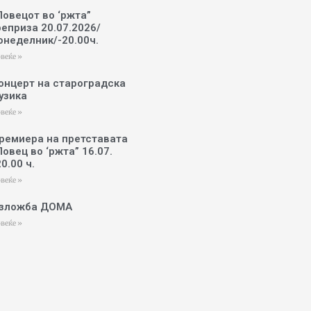
Ловецот во ‘ржта”
реприза 20.07.2026/
онеделник/-20.00ч.
веќе »
онцерт на староградска
узика
веќе »
ремиера на претставата
Ловец во ‘ржта” 16.07.
20.00 ч.
веќе »
зложба ДОМА
веќе »