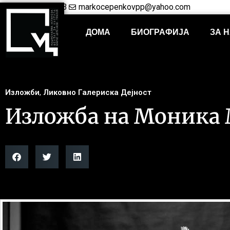
+38948421703
markocepenkovpp@yahoo.com
ДОМА
БИОГРАФИЈА
ЗА 
Изложби
,
Ликовно Галериска Дејност
Изложба на Моника 