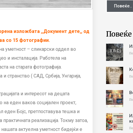
Повеќе..
ворена изложбата ,,Документ дете,, од
Повеќе
ва со 15 фотографии.
И
а уметност – сликарски оддел во
По
део и инсталација. Работела на
ста на старата фотографија.
К
и странство ( САД, Србија, Унгарија,
По
В
рацијата и интересот на децата
По
о на еден ваков социјален проект,
ал еден Бојс, претпоставува тешка и
И
 практичната реализација. Токму затоа,
к
По
 нашата актуелна уметност бидејќи е