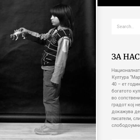
ЗА НАС
Националнат
Култура “Ма
40 – ет годи
богатото кул
во сопствени
градот кој н
докажува де
писатели, сл
слободоумни 