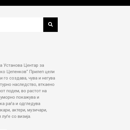
а Установа Центар за
рко Цепенков“ Прилеп цели
ни го создава, чува и негува
турно наследство, вткаено
от подем, во растот на
еуморно покажува и
ка раѓа и одгледува
икари, актери, музичари,
луѓе со визија.