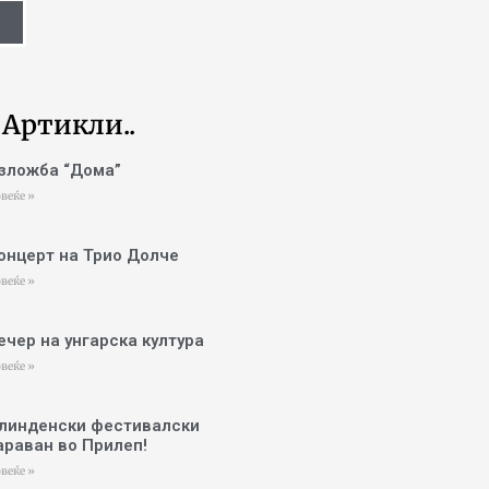
 Артикли..
зложба “Дома”
веќе »
онцерт на Трио Долче
веќе »
ечер на унгарска култура
веќе »
линденски фестивалски
араван во Прилеп!
веќе »