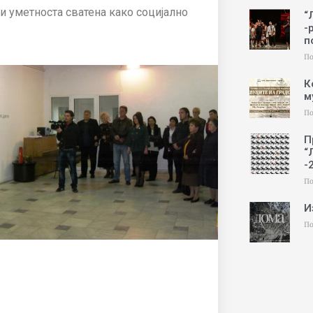
и уметноста сватена како социјално
“
-
п
По
К
м
По
П
“
-
По
И
По