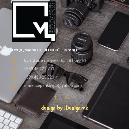
НУЦК „МАРКО ЦЕПЕНКОВ“ – ПРИЛЕП
Бул. „Гоце Делчев“ бр.18 Прилеп
+389 48 421 703
+389 48 425 520
markocepenkovpp@yahoo.com
design by iDesign.mk