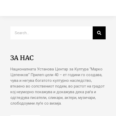
ЗА НАС
Националната Установа Центар за Култура “Марко
Цепенков“ Прилеп цели 40 – ет години го создава,
чува и негува богатото културно наследство,
вткаено во сопствениот подем, во растот на градот
кој неуморно покажува и докажува дека раѓа и
одгледува писатели, сликари, актери, музичари,
слободоумни луѓе со визија.