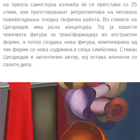
на првата самостојна изложба ќе се претстави со 25
слики, кои претставувааат ретроспектива на неговата
повеќегодишна плодна творечка работа. Во сликите на
Цигаридов има јасна концепција. Тој ја користи
човечката фигура за трансформација во апстрактни
форми, а потоа создава нова фигура, компонирана од
тие форми со нова содржина и своја симболика. Стеван
Цигаридов е автентичен автор, кој остава впечаток со
своите дела.