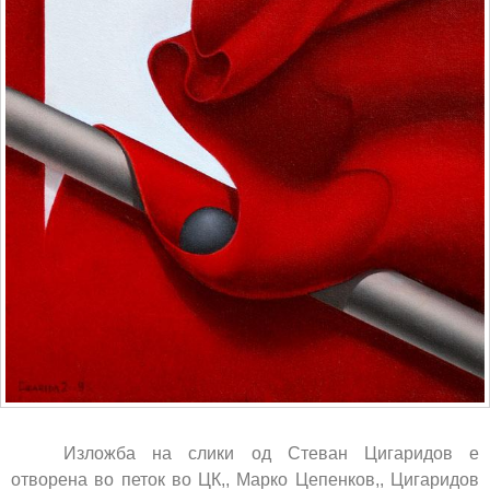
Изложба на слики од Стеван Цигаридов е
отворена во петок во ЦК,, Марко Цепенков,, Цигаридов