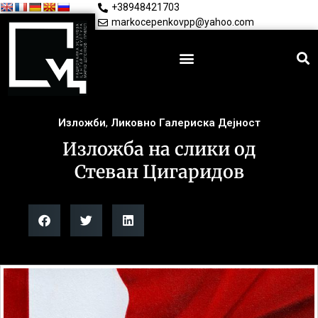
+38948421703
markocepenkovpp@yahoo.com
Изложби
,
Ликовно Галериска Дејност
Изложба на слики од
Стеван Цигаридов