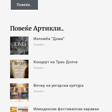
Повеќе..
Повеќе Артикли..
Изложба “Дома”
Повеќе »
Концерт на Трио Долче
Повеќе »
Вечер на унгарска култура
Повеќе »
Илинденски фестивалски караван