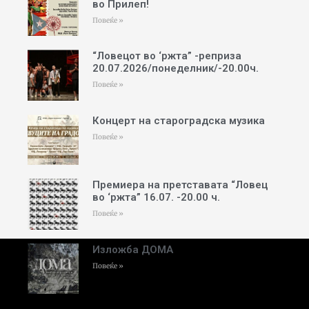
во Прилеп!
Повеќе »
“Ловецот во ‘ржта” -реприза
20.07.2026/понеделник/-20.00ч.
Повеќе »
Концерт на староградска музика
Повеќе »
Премиера на претставата “Ловец
во ‘ржта” 16.07. -20.00 ч.
Повеќе »
Изложба ДОМА
Повеќе »