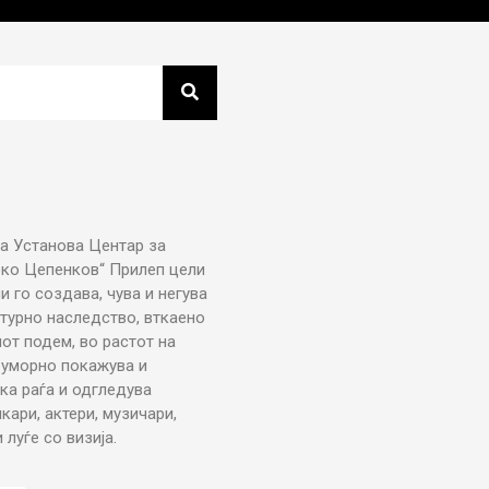
а Установа Центар за
рко Цепенков“ Прилеп цели
ни го создава, чува и негува
турно наследство, вткаено
от подем, во растот на
еуморно покажува и
ка раѓа и одгледува
икари, актери, музичари,
луѓе со визија.