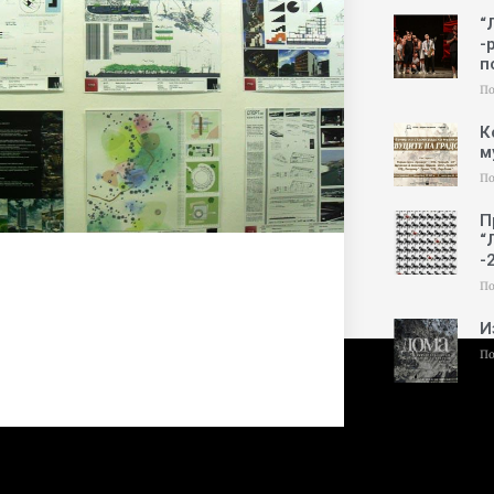
“
-
п
По
К
м
По
П
“
-
По
И
По