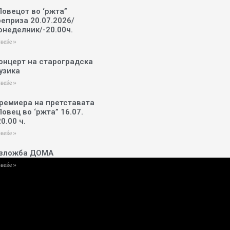
Ловецот во ‘ржта”
реприза 20.07.2026/
онеделник/-20.00ч.
веќе »
онцерт на староградска
узика
веќе »
ремиера на претставата
Ловец во ‘ржта” 16.07.
20.00 ч.
веќе »
зложба ДОМА
веќе »