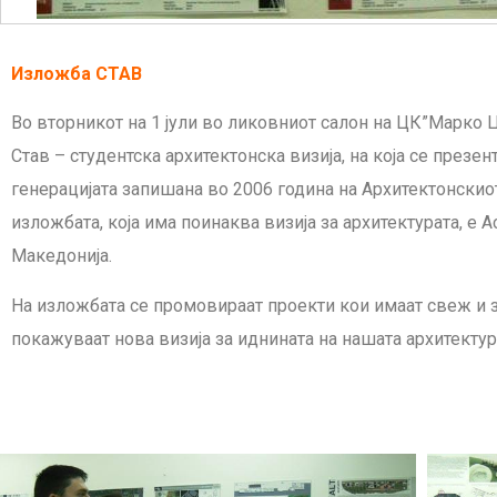
Изложба СТАВ
Во вторникот на 1 јули во ликовниот салон на ЦК”Марко
Став – студентска архитектонска визија, на која се през
генерацијата запишана во 2006 година на Архитектонскио
изложбата, која има поинаква визија за архитектурата, е А
Македонија.
На изложбата се промовираат проекти кои имаат свеж и з
покажуваат нова визија за иднината на нашата архитектур