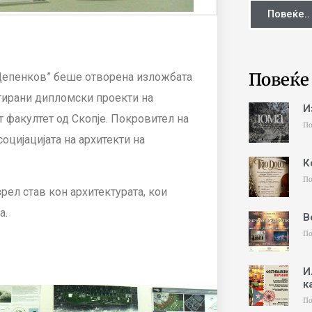
Повеќе..
Повеќе
 Цепенков” беше отворена изложбата
ентирани дипломски проекти на
И
т факултет од Скопје. Покровител на
По
социјацијата на архитекти на
К
По
рел став кон архитектурата, кои
а.
В
По
И
к
По