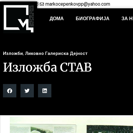
+38948421703
markocepenkovpp@yahoo.com
ДОМА
БИОГРАФИЈА
ЗА 
Изложби
,
Ликовно Галериска Дејност
Изложба СТАВ