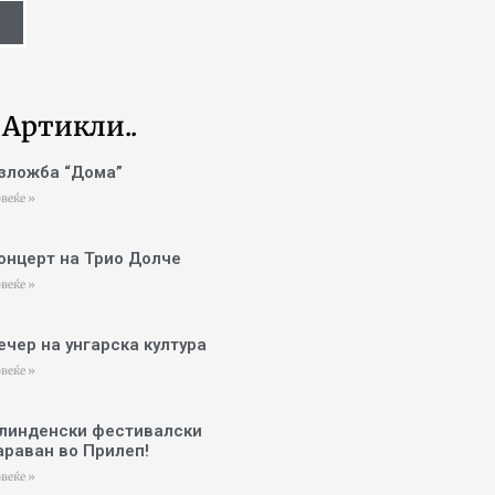
 Артикли..
зложба “Дома”
веќе »
онцерт на Трио Долче
веќе »
ечер на унгарска култура
веќе »
линденски фестивалски
араван во Прилеп!
веќе »