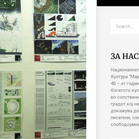
ЗА НАС
Националнат
Култура “Ма
40 – ет годи
богатото кул
во сопствени
градот кој н
докажува де
писатели, сл
слободоумни 