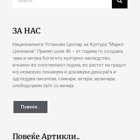
ЗА НАС
Националната Установа Центар за Култура “Марко
Цепенков“ Прилеп цели 40 – ет години го создава,
чува и негува богатото културно наследство,
вткаено во сопствениот подем, во растот на градот
кој неуморно покажува и докажува дека раѓа и
одгледува писатели, сликари, актери, музичари,
слободоумни луѓе со визија.
Повеќе..
Повеќе Артикли..