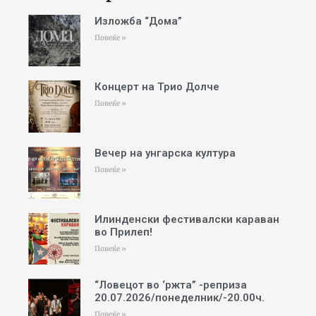
Изложба “Дома”
Повеќе »
Концерт на Трио Долче
Повеќе »
Вечер на унгарска култура
Повеќе »
Илинденски фестивалски караван
во Прилеп!
Повеќе »
“Ловецот во ‘ржта” -реприза
20.07.2026/понеделник/-20.00ч.
Повеќе »