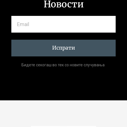
Новости
Испрати
Бидете секогаш во тек со новите случувања