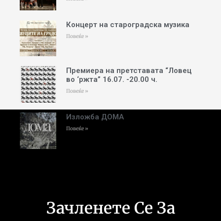
Концерт на староградска музика
Повеќе »
Премиера на претставата “Ловец
во ‘ржта” 16.07. -20.00 ч.
Повеќе »
Изложба ДОМА
Повеќе »
Зачленете Се За