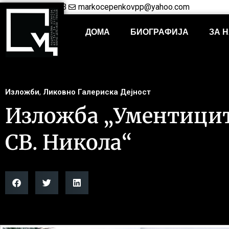
+38948421703
markocepenkovpp@yahoo.com
ДОМА
БИОГРАФИЈА
ЗА 
Изложби
,
Ликовно Галериска Дејност
Изложба „Ументиците
СВ. Никола“