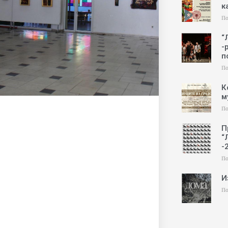
к
По
“
-
п
По
К
м
По
П
“
-
По
И
По