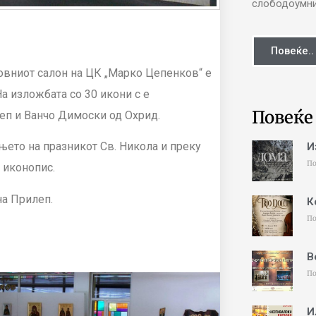
слободоумни 
Повеќе..
ковниот салон на ЦК „Марко Цепенков“ е
На изложбата со 30 икони с е
Повеќе
еп и Ванчо Димоски од Охрид.
њето на празникот Св. Никола и преку
И
По
 иконопис.
на Прилеп.
К
По
В
По
И