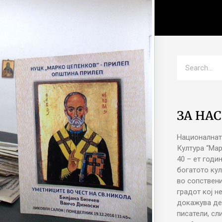
ЗА НАС
Националнат
Култура “Ма
40 – ет годи
богатото кул
во сопствени
градот кој н
докажува де
писатели, сл