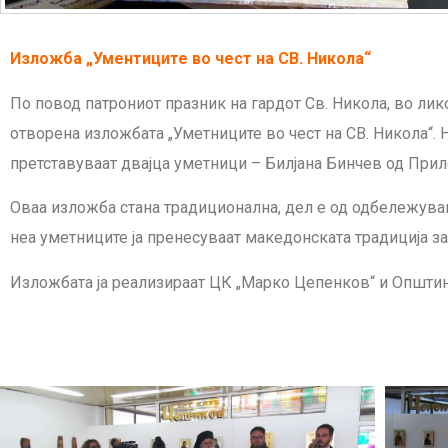
Изложба „Ументиците во чест на СВ. Никола“
По повод патрониот празник на гардот Св. Никола, во ли
отворена изложбата „Уметниците во чест на СВ. Никола“. 
претставуваат двајца уметници – Билјана Бинчев од Прил
Оваа изложба стана традиционална, дел е од одбележува
неа уметниците ја пренесуваат македонската традиција за
Изложбата ја реализираат ЦК „Марко Цепенков“ и Општи