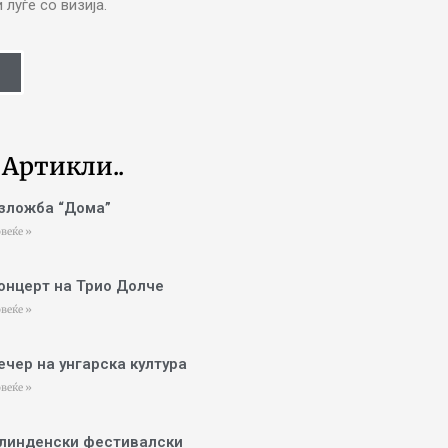
луѓе со визија.
 Артикли..
зложба “Дома”
веќе »
онцерт на Трио Долче
веќе »
ечер на унгарска култура
веќе »
линденски фестивалски