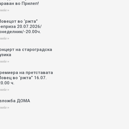
араван во Прилеп!
веќе »
Ловецот во ‘ржта”
реприза 20.07.2026/
онеделник/-20.00ч.
веќе »
онцерт на староградска
узика
веќе »
ремиера на претставата
Ловец во ‘ржта” 16.07.
20.00 ч.
веќе »
зложба ДОМА
веќе »