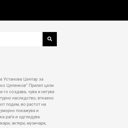
а Установа Центар за
рко Цепенков“ Прилеп цели
ни го создава, чува и негува
турно наследство, вткаено
от подем, во растот на
еуморно покажува и
ка раѓа и одгледува
икари, актери, музичари,