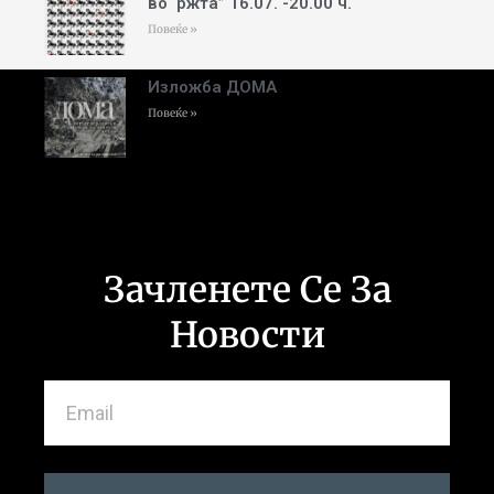
во ‘ржта” 16.07. -20.00 ч.
Повеќе »
Изложба ДОМА
Повеќе »
Зачленете Се За
Новости