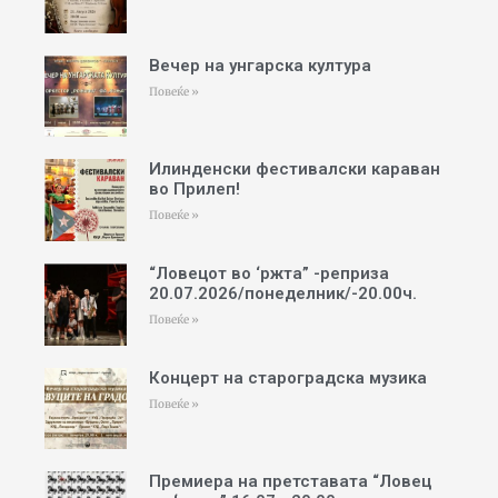
Вечер на унгарска култура
Повеќе »
Илинденски фестивалски караван
во Прилеп!
Повеќе »
“Ловецот во ‘ржта” -реприза
20.07.2026/понеделник/-20.00ч.
Повеќе »
Концерт на староградска музика
Повеќе »
Премиера на претставата “Ловец