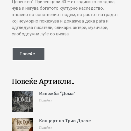
Цепенков“ Прилеп цели 40 – ет години го создава,
чува и негува богатото културно наследство,
вткаено во сопствениот подем, во растот на градот
кој неуморно покажува и докажува дека раѓа и
одгледува писатели, сликари, актери, музичари,
слободоумни луѓе со визија.
Повеќе..
Повеќе Артикли..
Изложба “Дома”
Повеќе »
Концерт на Трио Долче
Повеќе »