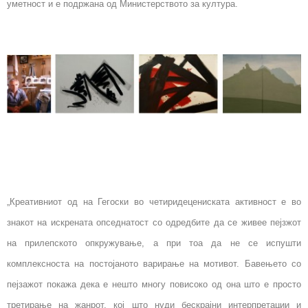
уметност и е подржана од Министерството за култура.
„Креативниот од на Гегоски во четиридецениската активност е во
знакот на искрената опседнатост со одредбите да се живее пејзжот
на прилепското опкружување, а при тоа да не се испушти
комплексноста на постојаното варирање на мотивот. Бавењето со
пејзажот покажа дека е нешто многу повисоко од она што е просто
третирање на жанрот, кој што нуди бескрајни интерпретации и