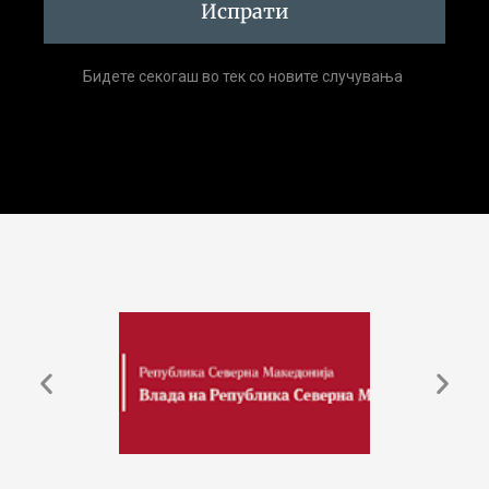
Испрати
Бидете секогаш во тек со новите случувања