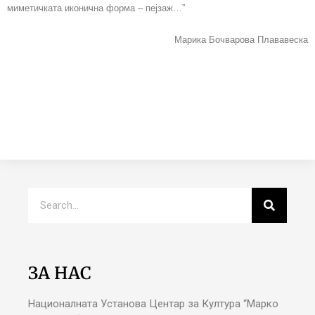
миметичката иконична форма – пејзаж…”
Марика Бочварова Плававеска
ЗА НАС
Националната Установа Центар за Култура “Марко