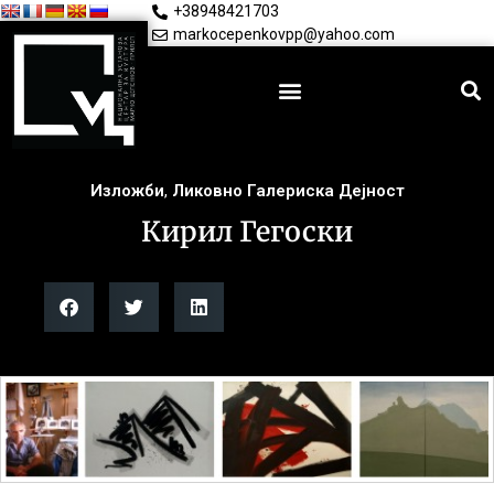
+38948421703
markocepenkovpp@yahoo.com
Изложби
,
Ликовно Галериска Дејност
Кирил Гегоски