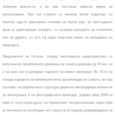
творечки можности, а во нив постоеше извесна мерка на
воопштување. При тоа сликата со неколку битни податоци, со
неколку цврсто фиксирани планови на бојата која, во претходните
фази ја одбегнуваше линијата, ги сугерира контурите на планините
или на дрвјата, со што тој гради својствен начин на евоцирање на
природата.
Придонесите на Гегоски, според типолошката карактеристика се
вклучени во проблемските движења на осмата деценија од 20 век, но
и на оние кои ги допираат годините на новиот милениум. Во 70-те тој
понуди варијанта на минималистичка организација на сликата, во која
системот на формалната структура директно имплицираше можности
за вклопување и на фотографската проекција, додека пред 2000-та
веќе го почуствува духот на германскиот експресионизам, користејќи
ја поетиката на ослободен гест којшто ја остварува деформацијата на