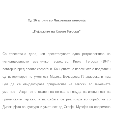
Од 16 април во Ликовната галерија
„Пејзажите на Кирил Гегоски”
Со триесетина дела, кои претставуваат една ретроспектива на
четиридецениско уметничко творештво, Кирил Гегоски (1944)
повторно пред своите сограѓани. Концептот на изложбата е подготвен
од историчарот по уметност Марика Бочварова Плававеска и има
цел да се евидентираат придонесите на Гегоски во ликовната
уметност. Акцентот е ставен на неговата понуда на иконичност на
прилепските пејзажи, а изложбата се реализира во соработка со
Дирекцијата за култура и уметност од Скопје, Музејот на современа