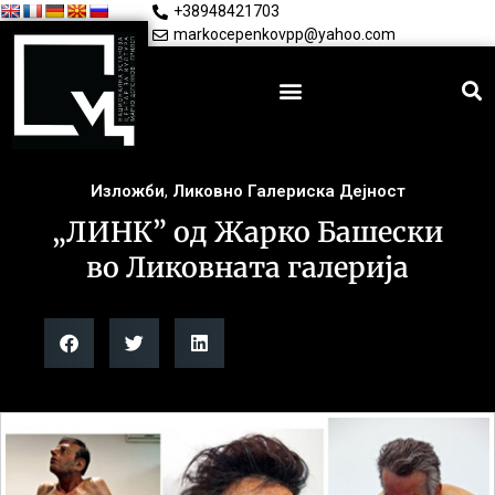
+38948421703
markocepenkovpp@yahoo.com
Изложби
,
Ликовно Галериска Дејност
„ЛИНК” од Жарко Башески
во Ликовната галерија