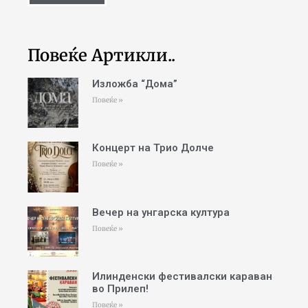
Повеќе Артикли..
Изложба “Дома”
Повеќе »
Концерт на Трио Долче
Повеќе »
Вечер на унгарска култура
Повеќе »
Илинденски фестивалски караван
во Прилеп!
Повеќе »