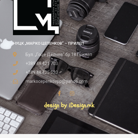
НУЦК „МАРКО ЦЕПЕНКОВ“ – ПРИЛЕП
Бул. „Гоце Делчев“ бр.18 Прилеп
+389 48 421 703
+389 48 425 520
markocepenkovpp@yahoo.com
design by iDesign.mk