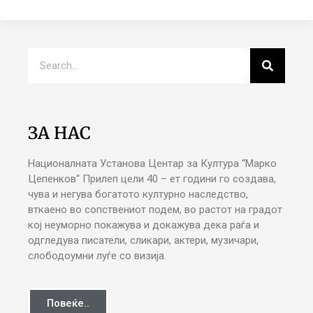
ЗА НАС
Националната Установа Центар за Култура “Марко
Цепенков“ Прилеп цели 40 – ет години го создава,
чува и негува богатото културно наследство,
вткаено во сопствениот подем, во растот на градот
кој неуморно покажува и докажува дека раѓа и
одгледува писатели, сликари, актери, музичари,
слободоумни луѓе со визија.
Повеќе..