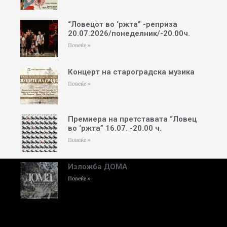
“Ловецот во ‘ржта” -реприза
20.07.2026/понеделник/-20.00ч.
Повеќе »
Концерт на староградска музика
Повеќе »
Премиера на претставата “Ловец
во ‘ржта” 16.07. -20.00 ч.
Повеќе »
Изложба ДОМА
Повеќе »