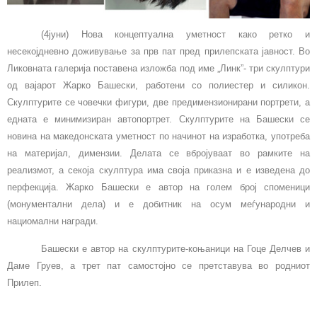
(4јуни) Нова концептуална уметност како ретко и
несекојдневно доживување за прв пат пред прилепската јавност. Во
Ликовната галерија поставена изложба под име „Линк”- три скулптури
од вајарот Жарко Башески, работени со полиестер и силикон.
Скулптурите се човечки фигури, две предимензионирани портрети, а
едната е минимизиран автопортрет. Скулптурите на Башески се
новина на македонската уметност по начинот на изработка, употреба
на материјал, димензии. Делата се вбројуваат во рамките на
реализмот, а секоја скулптура има своја приказна и е изведена до
перфекција. Жарко Башески е автор на голем број споменици
(монументални дела) и е добитник на осум меѓународни и
нациомални награди.
Башески е автор на скулптурите-коњаници на Гоце Делчев и
Даме Груев, а трет пат самостојно се претставува во родниот
Прилеп.