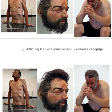
„ЛИНК” од Жарко Башески во Ликовната галерија