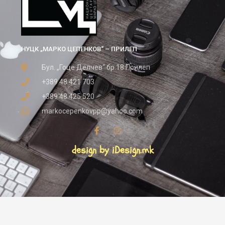
НУЦК „МАРКО ЦЕПЕНКОВ“ – ПРИЛЕП
Бул. „Гоце Делчев“ бр.18 Прилеп
+389 48 421 703
+389 48 425 520
markocepenkovpp@yahoo.com
design by iDesign.mk