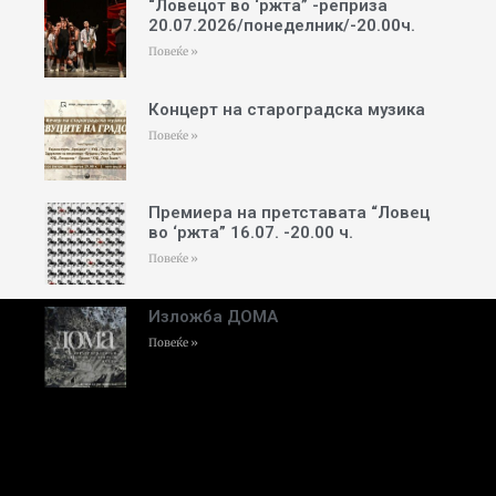
“Ловецот во ‘ржта” -реприза
20.07.2026/понеделник/-20.00ч.
Повеќе »
Концерт на староградска музика
Повеќе »
Премиера на претставата “Ловец
во ‘ржта” 16.07. -20.00 ч.
Повеќе »
Изложба ДОМА
Повеќе »