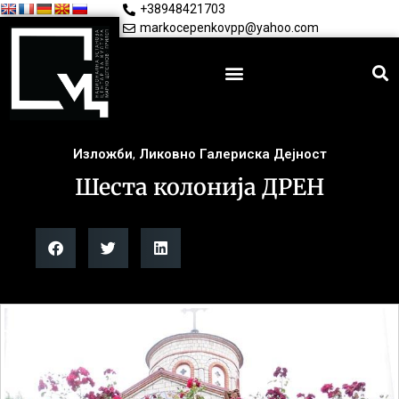
+38948421703
markocepenkovpp@yahoo.com
Изложби
,
Ликовно Галериска Дејност
Шеста колонија ДРЕН