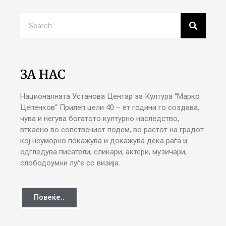
ЗА НАС
Националната Установа Центар за Култура “Марко
Цепенков“ Прилеп цели 40 – ет години го создава,
чува и негува богатото културно наследство,
вткаено во сопствениот подем, во растот на градот
кој неуморно покажува и докажува дека раѓа и
одгледува писатели, сликари, актери, музичари,
слободоумни луѓе со визија.
Повеќе..