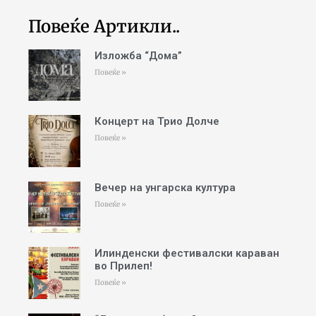
Повеќе Артикли..
Изложба “Дома”
Повеќе »
Концерт на Трио Долче
Повеќе »
Вечер на унгарска култура
Повеќе »
Илинденски фестивалски караван
во Прилеп!
Повеќе »