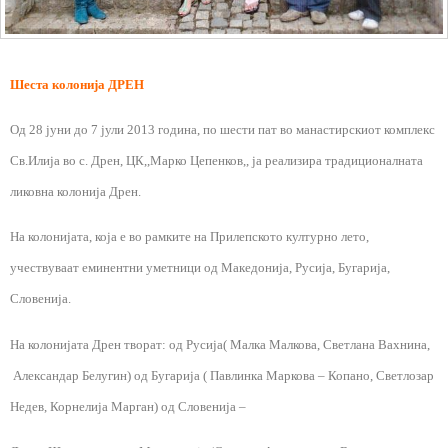
Шеста колонија ДРЕН
Од 28 јуни до 7 јули 2013 година, по шести пат во манастирскиот комплекс
Св.Илија во с. Дрен, ЦК,,Марко Цепенков,, ја реализира традиционалната
ликовна колонија Дрен.
На колонијата, која е во рамките на Прилепското културно лето,
учествуваат еминентни уметници од Македонија, Русија, Бугарија,
Словенија.
На колонијата Дрен творат: од Русија( Малка Малкова, Светлана Вахнина,
Александар Белугин) од Бугарија ( Павлинка Маркова – Копано, Светлозар
Недев, Корнелија Марган) од Словенија –