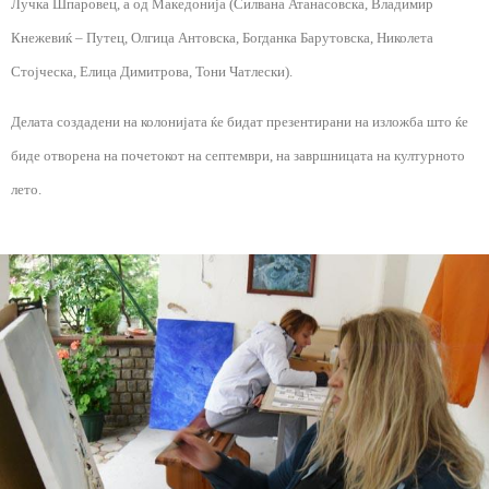
Лучка Шпаровец, а од Македонија (Силвана Атанасовска, Владимир
Кнежевиќ – Путец, Олгица Антовска, Богданка Барутовска, Николета
Стојческа, Елица Димитрова, Тони Чатлески).
Делата создадени на колонијата ќе бидат презентирани на изложба што ќе
биде отворена на почетокот на септември, на завршницата на културното
лето.