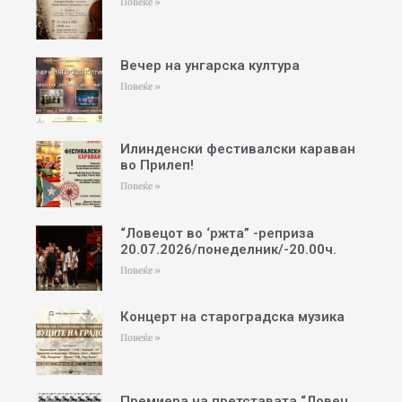
Повеќе »
Вечер на унгарска култура
Повеќе »
Илинденски фестивалски караван
во Прилеп!
Повеќе »
“Ловецот во ‘ржта” -реприза
20.07.2026/понеделник/-20.00ч.
Повеќе »
Концерт на староградска музика
Повеќе »
Премиера на претставата “Ловец