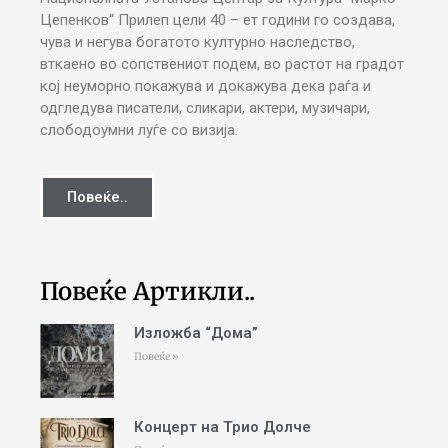
Цепенков“ Прилеп цели 40 – ет години го создава,
чува и негува богатото културно наследство,
вткаено во сопствениот подем, во растот на градот
кој неуморно покажува и докажува дека раѓа и
одгледува писатели, сликари, актери, музичари,
слободоумни луѓе со визија.
Повеќе..
Повеќе Артикли..
Изложба “Дома”
Повеќе »
Концерт на Трио Долче