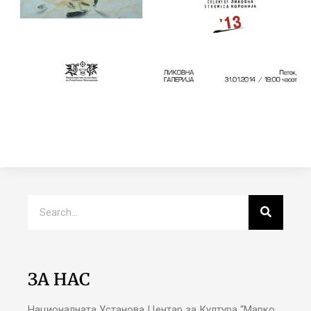
ЗА НАС
Националната Установа Центар за Култура “Марко