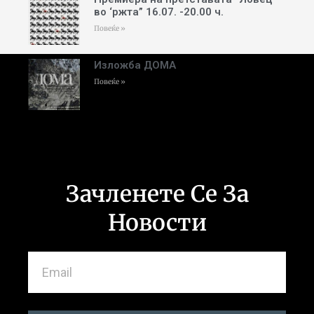
во ‘ржта” 16.07. -20.00 ч.
Повеќе »
Изложба ДОМА
Повеќе »
Зачленете Се За
Новости