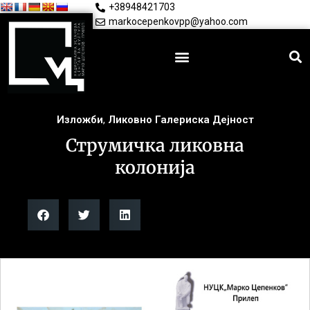
+38948421703
markocepenkovpp@yahoo.com
Изложби
,
Ликовно Галериска Дејност
Струмичка ликовна
колонија