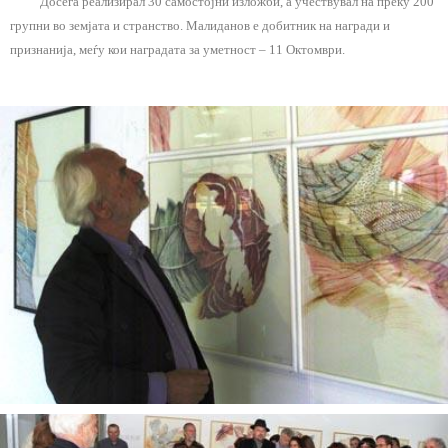
Досега реализирал 30 самостојни изложби, а учествувал на преку 200
групни во земјата и странство. Малиданов е добитник на награди и
признанија, меѓу кои наградата за уметност – 11 Октомври.