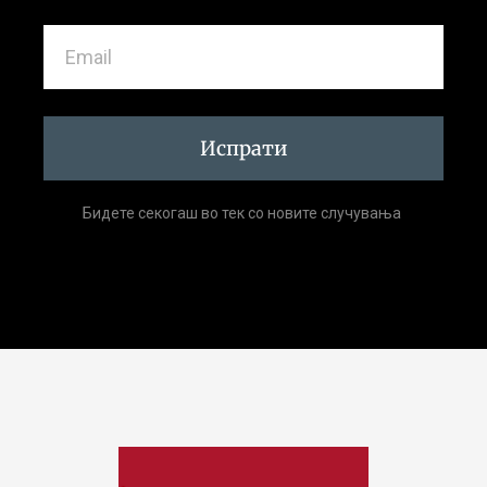
Испрати
Бидете секогаш во тек со новите случувања