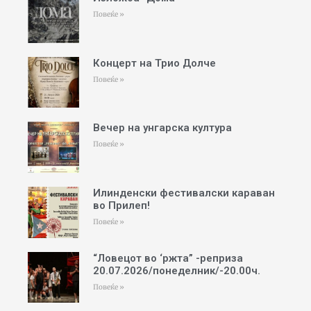
Повеќе »
Концерт на Трио Долче
Повеќе »
Вечер на унгарска култура
Повеќе »
Илинденски фестивалски караван
во Прилеп!
Повеќе »
“Ловецот во ‘ржта” -реприза
20.07.2026/понеделник/-20.00ч.
Повеќе »