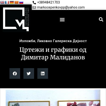
+38948421703
markocepenkovpp@yahoo.com
Изложби
,
Ликовно Галериска Дејност
Цртежи и графики од
Димитар Малиданов