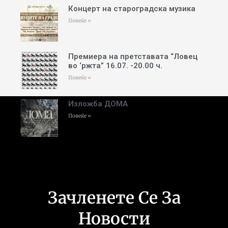
Концерт на староградска музика
Повеќе »
Премиера на претставата “Ловец
во ‘ржта” 16.07. -20.00 ч.
Повеќе »
Изложба ДОМА
Повеќе »
Зачленете Се За
Новости