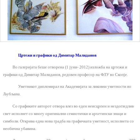
Цртежи и графики од Димитар Малиданов
Во галеријата беше отворена (1 јуни- 2012) изложба на цртежи и
графики од Димитар Малиданов, редовен професор на ФЛУ во Скопје.
Уметникот дипломирал на Академијата за ликовни уметности во
Љубљана.
Со графиките авторот отвора влез во еден неисцрпен и нездогледлив
свет исполнет со многу оригинални семиотички и архетипски знаци и
симболи. Открива една нова градба на графичката уметност, исполнета со
необична убавина.