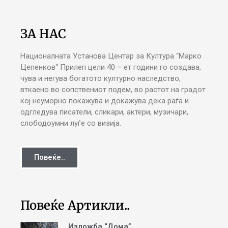
ЗА НАС
Националната Установа Центар за Култура “Марко
Цепенков“ Прилеп цели 40 – ет години го создава,
чува и негува богатото културно наследство,
вткаено во сопствениот подем, во растот на градот
кој неуморно покажува и докажува дека раѓа и
одгледува писатели, сликари, актери, музичари,
слободоумни луѓе со визија.
Повеќе..
Повеќе Артикли..
Изложба “Дома”