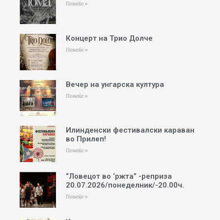
Повеќе »
Концерт на Трио Долче
Повеќе »
Вечер на унгарска култура
Повеќе »
Илинденски фестивалски караван
во Прилеп!
Повеќе »
“Ловецот во ‘ржта” -реприза
20.07.2026/понеделник/-20.00ч.
Повеќе »