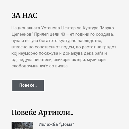
ЗА НАС
Националната Установа Центар за Култура “Марко
Цепенков“ Прилеп цели 40 – ет години го создава,
чува и негува богатото културно наследство,
вткаено во сопствениот подем, во растот на градот
кој неуморно покажува и докажува дека раѓа и
одгледува писатели, сликари, актери, музичари,
слободоумни луѓе со визија.
Повеќе..
Повеќе Артикли..
Изложба “Дома”