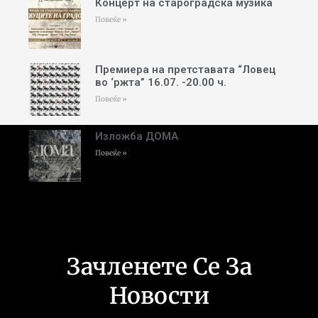
Концерт на староградска музика
Повеќе »
Премиера на претставата “Ловец
во ‘ржта” 16.07. -20.00 ч.
Повеќе »
Изложба ДОМА
Повеќе »
Зачленете Се За
Новости