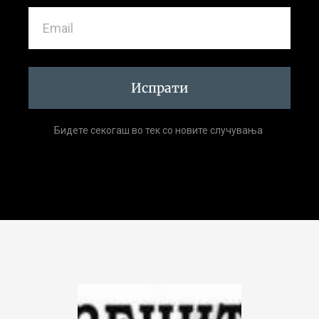
Испрати
Бидете секогаш во тек со новите случувања