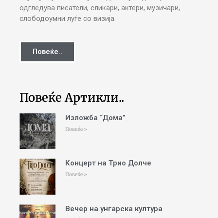
одгледува писатели, сликари, актери, музичари,
слободоумни луѓе со визија.
Повеќе..
Повеќе Артикли..
Изложба “Дома”
Повеќе »
Концерт на Трио Долче
Повеќе »
Вечер на унгарска култура