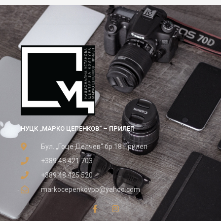
НУЦК „МАРКО ЦЕПЕНКОВ“ – ПРИЛЕП
Бул. „Гоце Делчев“ бр.18 Прилеп
+389 48 421 703
+389 48 425 520
markocepenkovpp@yahoo.com