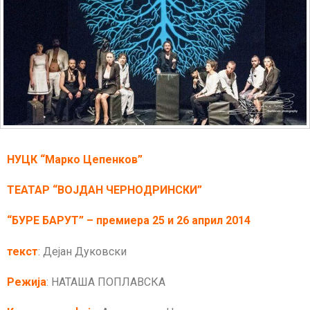
НУЦК “Марко Цепенков”
ТЕАТАР “ВОЈДАН ЧЕРНОДРИНСКИ”
“БУРЕ БАРУТ” – премиера 25 и 26 април 2014
текст
: Дејан Дуковски
Режија
: НАТАША ПОПЛАВСКА