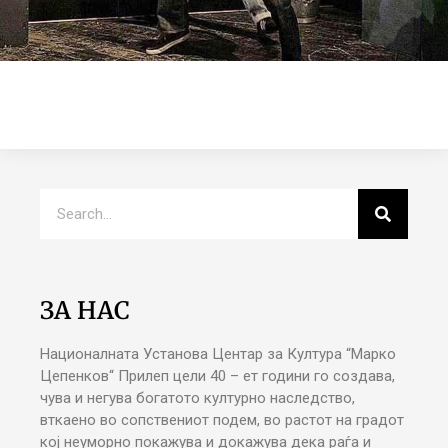
ЗА НАС
Националната Установа Центар за Култура “Марко
Цепенков“ Прилеп цели 40 – ет години го создава,
чува и негува богатото културно наследство,
вткаено во сопствениот подем, во растот на градот
кој неуморно покажува и докажува дека раѓа и