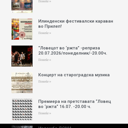
Повеќе »
Илинденски фестивалски караван
во Прилеп!
Повеќе »
“Ловецот во ‘ржта” -реприза
20.07.2026/понеделник/-20.00ч.
Повеќе »
Концерт на староградска музика
Повеќе »
Премиера на претставата “Ловец
во ‘ржта” 16.07. -20.00 ч.
Повеќе »