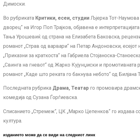
Димоски.
Во рубриката
Критики, есеи, студии
Љјерка Тот-Наумова 
дворец“ на Игор Поп Трајков, објавена е интерпретацијата
Тања Урошевиќ од страна на Елизабета Баковска, рецензи
романот „Страв од варвари“ на Петар Андоновски, есејот 
„Приказни за краткоста“ на Габриела Стојаноска-Станоеск
„Свинга на гневот“ од Жарко Кујунџиски и промотивната р
романот „Каде што реката го бакнува небото“ од Билјана 
Последната рубрика
Драма, Театар
го промовира драмски
комедија од Сузана Ѓорѓиевска.
Списанието „Стремеж“, ЦК „Марко Цепенков“ го издава с
култура.
изданието може да се види на следниот
линк