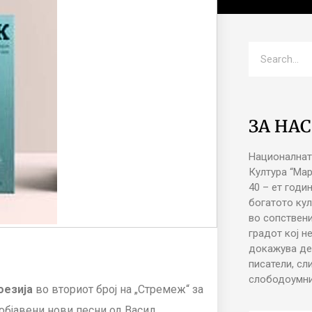
ЗА НАС
Националнат
Култура “Ма
40 – ет годи
богатото кул
во сопствени
градот кој н
докажува де
писатели, сл
слободоумни 
оезија
во вториот број на „Стремеж“ за
 објавени нови песни од Васил