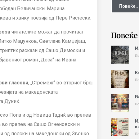
Повеќе..
ободан Беличански, Марина
ва и хаику поезија од Пере Ристески.
роза
читателите можат да прочитаат
Повеќе
Митко Маџунков, Светлана Камџијаш,
И
, триптих раскази од Сашо Димоски и
По
бјавениот роман „Деса“ на Ивана
К
По
ови гласови
, „Стремеж“ во вториот број
оезијата на македонската
В
а Дукиќ.
По
аско Попа и од Новица Тадиќ во препев
И
а во препев на Сашо Огненовски и
к
и од полски на македонски од Звонко
По