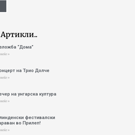
 Артикли..
зложба “Дома”
веќе »
онцерт на Трио Долче
веќе »
ечер на унгарска култура
веќе »
линденски фестивалски
араван во Прилеп!
веќе »