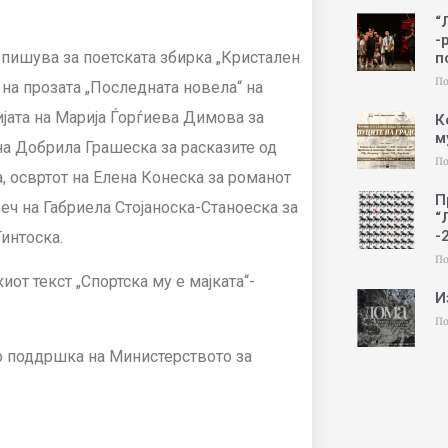
“
-
пишува за поетската збирка „Кристален
п
По
 на прозата „Последната новела“ на
јата на Марија Ѓорѓиева Димова за
К
м
на Добрила Грашеска за расказите од
По
а, освртот на Елена Конеска за романот
П
еч на Габриела Стојаноска-Станоеска за
“
-
Тинтоска.
По
от текст „Спортска му е мајката“-
И
По
о поддршка на Министерството за