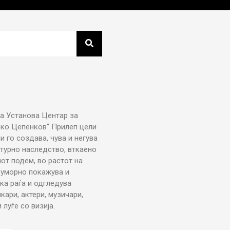
а Установа Центар за
рко Цепенков“ Прилеп цели
ни го создава, чува и негува
турно наследство, вткаено
от подем, во растот на
еуморно покажува и
ка раѓа и одгледува
икари, актери, музичари,
луѓе со визија.