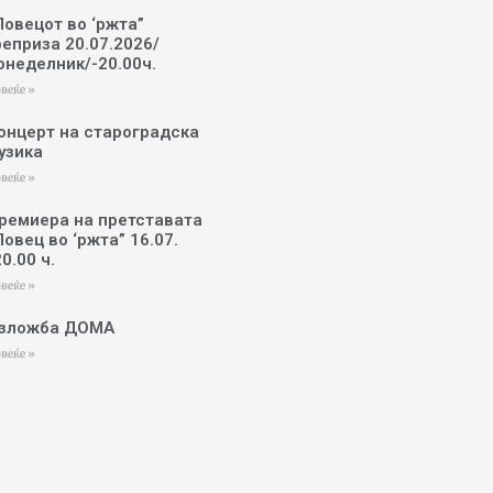
Ловецот во ‘ржта”
реприза 20.07.2026/
онеделник/-20.00ч.
веќе »
онцерт на староградска
узика
веќе »
ремиера на претставата
Ловец во ‘ржта” 16.07.
20.00 ч.
веќе »
зложба ДОМА
веќе »