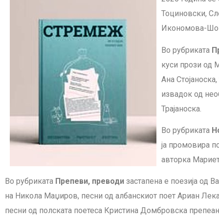
Тоциновски, Сл
Икономова-Шоке
Во рубриката
П
куси прози од 
Ана Стојаноска
извадок од нео
Трајаноска.
Во рубриката
Н
ја промовира п
авторка Мариет
Во рубриката
Препеви, преводи
застапена е поезија од В
на Никола Маџиров, песни од албанскиот поет Ариан Лек
песни од полската поетеса Кристина Домбровска препеан